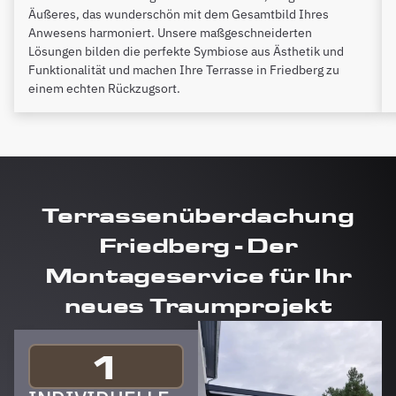
Äußeres, das wunderschön mit dem Gesamtbild Ihres
Anwesens harmoniert. Unsere maßgeschneiderten
Lösungen bilden die perfekte Symbiose aus Ästhetik und
Funktionalität und machen Ihre Terrasse in Friedberg zu
einem echten Rückzugsort.
Terrassenüberdachung
Friedberg - Der
Montageservice für Ihr
neues Traumprojekt
1