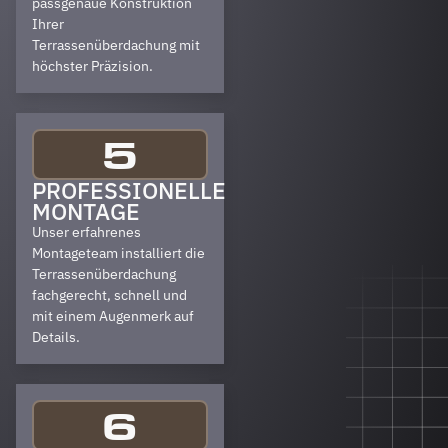
passgenaue Konstruktion
Ihrer
Terrassenüberdachung mit
höchster Präzision.
5
PROFESSIONELLE
MONTAGE
Unser erfahrenes
Montageteam installiert die
Terrassenüberdachung
fachgerecht, schnell und
mit einem Augenmerk auf
Details.
6