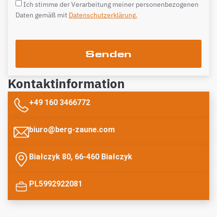
Ich stimme der Verarbeitung meiner personenbezogenen
Daten gemäß mit
Datenschutzerklärung.
Senden
Kontaktinformation
+49 160 3466772
biuro@berg-zaune.com
Białczyk 80, 66-460 Białczyk
PL5992922081