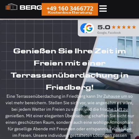
+49 160 3466772
Kostenlose Beratung
Genießen Sie Ihre Zeit im
Freien mit einer
Terrassenüberdachung in
Friedberg!
Eine Terrassenüberdachung in Friedberg kann Ihr Zuhause um so
viel mehr bereichern. Stellen Sie sich vor, wie angenehm es wäre,
bei jedem Wetter im Freien zu sitzen und die frische Luft zu
genießen. Mit einer eleganten Überdachung schaffen Sie nicht nur
einen geschützten Raum, sondern auch eine wohlige Atmosphäre
für gesellige Abende mit Freunden oder entspannte Frühstücke
im Freien. Unsere individuell gestalteten Lösungen passen