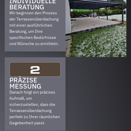
INDIVIDUELLE
BERATUNG
Wir beginnen den Prozess
der Terrassenüberdachung
mit einer ausführlichen
Beratung, um Ihre
spezifischen Bedürfnisse
und Wünsche zu ermitteln.
2
PRÄZISE
MESSUNG
Danach folgt ein präzises
Aufmaß, um
sicherzustellen, dass die
Terrassenüberdachung
perfekt zu Ihrer räumlichen
Gegebenheit passt.