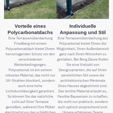
Vorteile eines
Individuelle
Polycarbonatdachs
Anpassung und Stil
Eine Terrassenüberdachung
Eine Terrassenüberdachung aus
Friedberg mit einem
Polycarbonat bietet Ihnen die
Polycarbonatdach bietet Ihnen
Möglichkeit, Ihren Außenbereich
hervorragenden Schutz vor den
ganz nach Ihren Wünschen zu
verschiedenen
gestalten. Bei Berg Zäune finden
Wetterbedingungen.
Sie eine Vielzahl von
Polycarbonat ist ein extrem
Designvarianten, die auf Ihren
robustes Material, das nicht nur
persönlichen Stil sowie die
UV-Strahlen blockiert, sondern
architektonischen Merkmale
auch eine hohe
Ihres Hauses abgestimmt sind.
Lichtdurchlässigkeit garantiert.
Das leichte Material erlaubt es,
So können Sie das natürliche
flexible Bauweisen zu schaffen,
Licht auf Ihrer Terrasse
die nicht nur praktisch, sondern
genießen, während Ihre Möbel
auch optisch ansprechend sind.
gleichzeitig vor den schädlichen
Unsere erfahrenen Teams