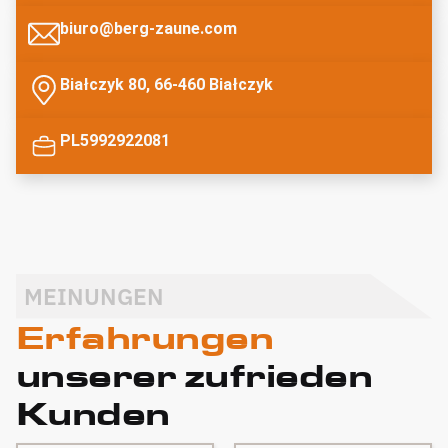
biuro@berg-zaune.com
Białczyk 80, 66-460 Białczyk
PL5992922081
MEINUNGEN
Erfahrungen
unserer zufrieden
Kunden