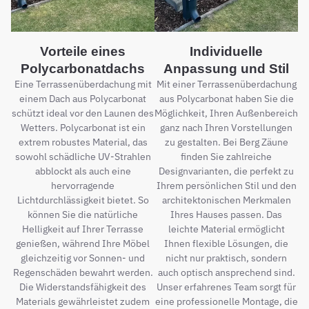
Vorteile eines
Individuelle
Polycarbonatdachs
Anpassung und Stil
Eine Terrassenüberdachung mit
Mit einer Terrassenüberdachung
einem Dach aus Polycarbonat
aus Polycarbonat haben Sie die
schützt ideal vor den Launen des
Möglichkeit, Ihren Außenbereich
Wetters. Polycarbonat ist ein
ganz nach Ihren Vorstellungen
extrem robustes Material, das
zu gestalten. Bei Berg Zäune
sowohl schädliche UV-Strahlen
finden Sie zahlreiche
abblockt als auch eine
Designvarianten, die perfekt zu
hervorragende
Ihrem persönlichen Stil und den
Lichtdurchlässigkeit bietet. So
architektonischen Merkmalen
können Sie die natürliche
Ihres Hauses passen. Das
Helligkeit auf Ihrer Terrasse
leichte Material ermöglicht
genießen, während Ihre Möbel
Ihnen flexible Lösungen, die
gleichzeitig vor Sonnen- und
nicht nur praktisch, sondern
Regenschäden bewahrt werden.
auch optisch ansprechend sind.
Die Widerstandsfähigkeit des
Unser erfahrenes Team sorgt für
Materials gewährleistet zudem
eine professionelle Montage, die