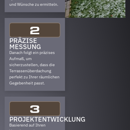
und Wünsche zu ermitteln.
2
PRÄZISE
MESSUNG
Danach folgt ein präzises
Aufmaß, um
sicherzustellen, dass die
Terrassenüberdachung
perfekt zu Ihrer räumlichen
Gegebenheit passt.
3
PROJEKTENTWICKLUNG
Basierend auf Ihren