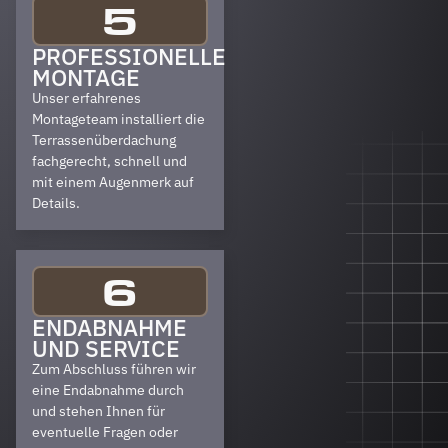
5
PROFESSIONELLE
MONTAGE
Unser erfahrenes
Montageteam installiert die
Terrassenüberdachung
fachgerecht, schnell und
mit einem Augenmerk auf
Details.
6
ENDABNAHME
UND SERVICE
Zum Abschluss führen wir
eine Endabnahme durch
und stehen Ihnen für
eventuelle Fragen oder