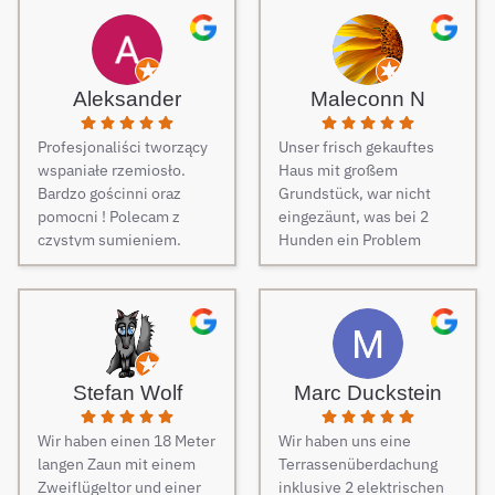
Aleksander
Maleconn N
Profesjonaliści tworzący
Unser frisch gekauftes
wspaniałe rzemiosło.
Haus mit großem
Bardzo gościnni oraz
Grundstück, war nicht
pomocni ! Polecam z
eingezäunt, was bei 2
czystym sumieniem.
Hunden ein Problem
darstellt. Daher musste
dringend und schnell ein
Zaun her. Auf Empfehlung
von Freunden haben wir
unseren Zaun bei Berg
Zäune beauftragt und es
Stefan Wolf
Marc Duckstein
keine Sekunde bereut.
Dieser Tipp war wirklich
Wir haben einen 18 Meter
Wir haben uns eine
Gold wert! Von Angebot
langen Zaun mit einem
Terrassenüberdachung
bis zur Fertigstellung des
Zweiflügeltor und einer
inklusive 2 elektrischen
Zauns, verlief alles