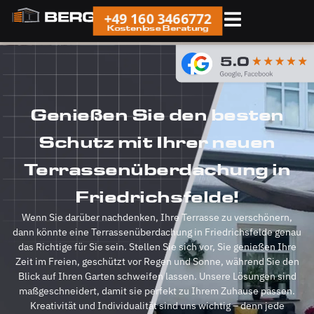
+49 160 3466772
Kostenlose Beratung
Genießen Sie den besten
Schutz mit Ihrer neuen
Terrassenüberdachung in
Friedrichsfelde!
Wenn Sie darüber nachdenken, Ihre Terrasse zu verschönern,
dann könnte eine Terrassenüberdachung in Friedrichsfelde genau
das Richtige für Sie sein. Stellen Sie sich vor, Sie genießen Ihre
Zeit im Freien, geschützt vor Regen und Sonne, während Sie den
Blick auf Ihren Garten schweifen lassen. Unsere Lösungen sind
maßgeschneidert, damit sie perfekt zu Ihrem Zuhause passen.
Kreativität und Individualität sind uns wichtig – denn jede