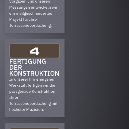
Vorgaben und unseren
Messungen entwickeln wir
ein maßgeschneidertes
Projekt für Ihre
Terrassenüberdachung.
4
FERTIGUNG
DER
KONSTRUKTION
In unserer firmeneigenen
Werkstatt fertigen wir die
passgenaue Konstruktion
Ihrer
Terrassenüberdachung mit
höchster Präzision.