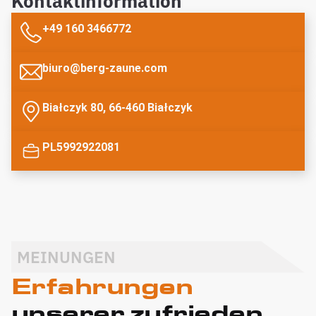
Kontaktinformation
+49 160 3466772
biuro@berg-zaune.com
Białczyk 80, 66-460 Białczyk
PL5992922081
MEINUNGEN
Erfahrungen
unserer zufrieden