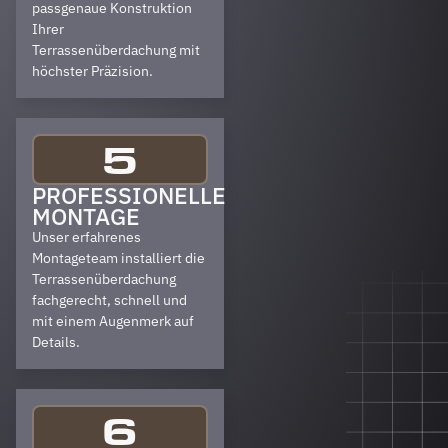
passgenaue Konstruktion
Ihrer
Terrassenüberdachung mit
höchster Präzision.
5
PROFESSIONELLE
MONTAGE
Unser erfahrenes
Montageteam installiert die
Terrassenüberdachung
fachgerecht, schnell und
mit einem Augenmerk auf
Details.
6