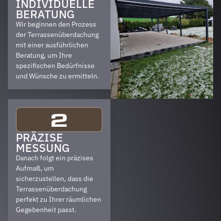
INDIVIDUELLE
BERATUNG
Wir beginnen den Prozess
der Terrassenüberdachung
mit einer ausführlichen
Beratung, um Ihre
spezifischen Bedürfnisse
und Wünsche zu ermitteln.
2
PRÄZISE
MESSUNG
Danach folgt ein präzises
Aufmaß, um
sicherzustellen, dass die
Terrassenüberdachung
perfekt zu Ihrer räumlichen
Gegebenheit passt.