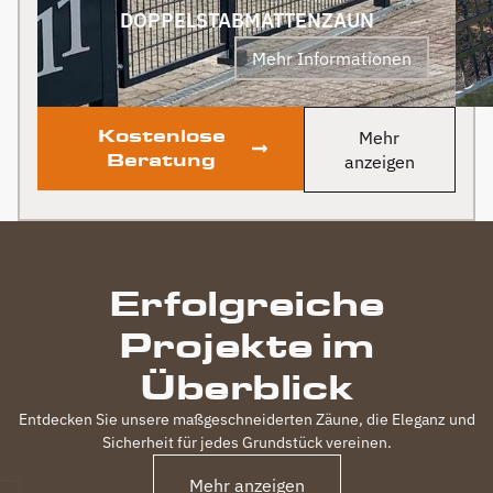
sogar noch ein Paket mit
DOPPELSTABMATTENZAUN
leckerem Honig. Danke
Mehr Informationen
auch dafür!
Kostenlose
Mehr
Beratung
anzeigen
Erfolgreiche
Projekte im
Überblick
Entdecken Sie unsere maßgeschneiderten Zäune, die Eleganz und
Sicherheit für jedes Grundstück vereinen.
Mehr anzeigen