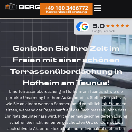
+49 160 3466772
Kostenlose Beratung
Genießen Sie Ihre Zeit im
Freien mit einer schönen
Terrassenüberdachung in
Hofheim am Taunus!
Eine Terrassenüberdachung in Hofheim am Taunus ist wie die
perfekte Umarmung für Ihren Außenbereich. Stellen Sie sich vor,
wie Sie an einem warmen Sommerabend gemütlich mit Freunden
sitzen, während der Regen sanft auf das Dach prasselt, ohne dass
Ihr Platz darunter nass wird. Mit einer maßgeschneiderten Lösung
schaffen Sie nicht nur einen geschützten Ort, sondern setzen
auch stilvolle Akzente. Flexibilität und Individualität stehen bei