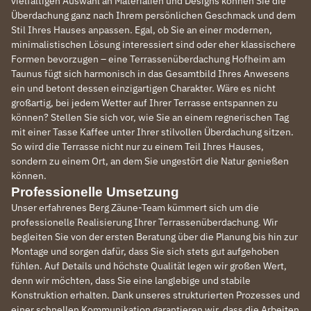
vielfältigen Auswahl an Materialien und Designs können Sie die
Überdachung ganz nach Ihrem persönlichen Geschmack und dem
Stil Ihres Hauses anpassen. Egal, ob Sie an einer modernen,
minimalistischen Lösung interessiert sind oder eher klassischere
Formen bevorzugen – eine Terrassenüberdachung Hofheim am
Taunus fügt sich harmonisch in das Gesamtbild Ihres Anwesens
ein und betont dessen einzigartigen Charakter. Wäre es nicht
großartig, bei jedem Wetter auf Ihrer Terrasse entspannen zu
können? Stellen Sie sich vor, wie Sie an einem regnerischen Tag
mit einer Tasse Kaffee unter Ihrer stilvollen Überdachung sitzen.
So wird die Terrasse nicht nur zu einem Teil Ihres Hauses,
sondern zu einem Ort, an dem Sie ungestört die Natur genießen
können.
Professionelle Umsetzung
Unser erfahrenes Berg Zäune-Team kümmert sich um die
professionelle Realisierung Ihrer Terrassenüberdachung. Wir
begleiten Sie von der ersten Beratung über die Planung bis hin zur
Montage und sorgen dafür, dass Sie sich stets gut aufgehoben
fühlen. Auf Details und höchste Qualität legen wir großen Wert,
denn wir möchten, dass Sie eine langlebige und stabile
Konstruktion erhalten. Dank unseres strukturierten Prozesses und
einer schnellen Kommunikation garantieren wir, dass die Arbeiten