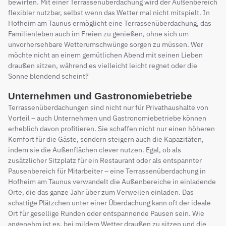
bewirten. Mit einer Terrassenüberdachung wird der Außenbereich
flexibler nutzbar, selbst wenn das Wetter mal nicht mitspielt. In
Hofheim am Taunus ermöglicht eine Terrassenüberdachung, das
Familienleben auch im Freien zu genießen, ohne sich um
unvorhersehbare Wetterumschwünge sorgen zu müssen. Wer
möchte nicht an einem gemütlichen Abend mit seinen Lieben
draußen sitzen, während es vielleicht leicht regnet oder die
Sonne blendend scheint?
Unternehmen und Gastronomiebetriebe
Terrassenüberdachungen sind nicht nur für Privathaushalte von
Vorteil – auch Unternehmen und Gastronomiebetriebe können
erheblich davon profitieren. Sie schaffen nicht nur einen höheren
Komfort für die Gäste, sondern steigern auch die Kapazitäten,
indem sie die Außenflächen clever nutzen. Egal, ob als
zusätzlicher Sitzplatz für ein Restaurant oder als entspannter
Pausenbereich für Mitarbeiter – eine Terrassenüberdachung in
Hofheim am Taunus verwandelt die Außenbereiche in einladende
Orte, die das ganze Jahr über zum Verweilen einladen. Das
schattige Plätzchen unter einer Überdachung kann oft der ideale
Ort für gesellige Runden oder entspannende Pausen sein. Wie
angenehm ist es, bei mildem Wetter draußen zu sitzen und die