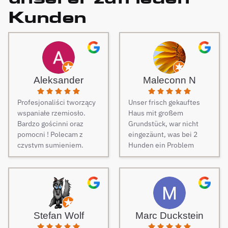
Kunden
Aleksander
Maleconn N
Profesjonaliści tworzący
Unser frisch gekauftes
wspaniałe rzemiosło.
Haus mit großem
Bardzo gościnni oraz
Grundstück, war nicht
pomocni ! Polecam z
eingezäunt, was bei 2
czystym sumieniem.
Hunden ein Problem
darstellt. Daher musste
dringend und schnell ein
Zaun her. Auf Empfehlung
von Freunden haben wir
unseren Zaun bei Berg
Zäune beauftragt und es
Stefan Wolf
Marc Duckstein
keine Sekunde bereut.