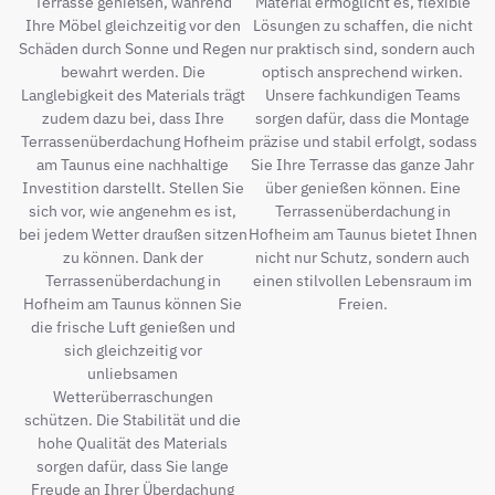
Terrasse genießen, während
Material ermöglicht es, flexible
Ihre Möbel gleichzeitig vor den
Lösungen zu schaffen, die nicht
Schäden durch Sonne und Regen
nur praktisch sind, sondern auch
bewahrt werden. Die
optisch ansprechend wirken.
Langlebigkeit des Materials trägt
Unsere fachkundigen Teams
zudem dazu bei, dass Ihre
sorgen dafür, dass die Montage
Terrassenüberdachung Hofheim
präzise und stabil erfolgt, sodass
am Taunus eine nachhaltige
Sie Ihre Terrasse das ganze Jahr
Investition darstellt. Stellen Sie
über genießen können. Eine
sich vor, wie angenehm es ist,
Terrassenüberdachung in
bei jedem Wetter draußen sitzen
Hofheim am Taunus bietet Ihnen
zu können. Dank der
nicht nur Schutz, sondern auch
Terrassenüberdachung in
einen stilvollen Lebensraum im
Hofheim am Taunus können Sie
Freien.
die frische Luft genießen und
sich gleichzeitig vor
unliebsamen
Wetterüberraschungen
schützen. Die Stabilität und die
hohe Qualität des Materials
sorgen dafür, dass Sie lange
Freude an Ihrer Überdachung