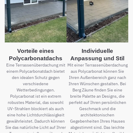
Vorteile eines
Individuelle
Polycarbonatdachs
Anpassung und Stil
Eine Terrassenüberdachung mit
Mit einer Terrassenüberdachung
einem Polycarbonatdach bietet
aus Polycarbonat können Sie
den idealen Schutz gegen
Ihren Außenbereich ganz nach
verschiedene
Ihren Wünschen gestalten. Bei
Wetterbedingungen.
Berg Zäune finden Sie eine
Polycarbonat ist ein extrem
breite Palette an Designs, die
robustes Material, das sowohl
perfekt auf Ihren persönlichen
UV-Strahlen blockiert als auch
Geschmack und die
eine hohe Lichtdurchlässigkeit
architektonischen
gewährleistet. Dadurch können
Gegebenheiten Ihres Hauses
Sie das natürliche Licht auf Ihrer
abgestimmt sind. Das leichte