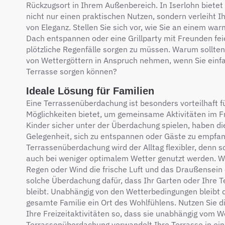
Rückzugsort in Ihrem Außenbereich. In Iserlohn biete
nicht nur einen praktischen Nutzen, sondern verleiht
von Eleganz. Stellen Sie sich vor, wie Sie an einem
Dach entspannen oder eine Grillparty mit Freunden fe
plötzliche Regenfälle sorgen zu müssen. Warum sollten 
von Wettergöttern in Anspruch nehmen, wenn Sie einfac
Terrasse sorgen können?
Ideale Lösung für Familien
Eine Terrassenüberdachung ist besonders vorteilhaft fü
Möglichkeiten bietet, um gemeinsame Aktivitäten im F
Kinder sicher unter der Überdachung spielen, haben d
Gelegenheit, sich zu entspannen oder Gäste zu empfan
Terrassenüberdachung wird der Alltag flexibler, denn 
auch bei weniger optimalem Wetter genutzt werden. W
Regen oder Wind die frische Luft und das Draußensein 
solche Überdachung dafür, dass Ihr Garten oder Ihre T
bleibt. Unabhängig von den Wetterbedingungen bleibt d
gesamte Familie ein Ort des Wohlfühlens. Nutzen Sie di
Ihre Freizeitaktivitäten so, dass sie unabhängig vom W
Terrassenüberdachung verwandelt Ihre Terrasse in ei