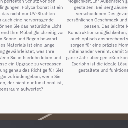
n perfekten Schutz vor den
Möglichkeit, Ihr Außenreich 
ingungen. Polycarbonat ist ein
gestalten. Bei Berg Zäune
, das nicht nur UV-Strahlen
verschiedenen Designvari
n auch eine hervorragende
persönlichen Geschmack und d
können Sie das natürliche Licht
passen. Das leichte M
end Ihre Möbel gleichzeitig vor
Konstruktionsmöglichkeiten, 
on Sonne und Regen bewahrt
auch optisch ansprechend 
es Materials ist eine lange
sorgen für eine präzise Mont
g gewährleistet, was Ihre
miteinander vereint, damit S
Wenn Sie in Iserlohn leben und
ganze Jahr über genießen kö
sse ein Upgrade zu verpassen,
Iserlohn ist die ideale Lösu
ng genau das Richtige für Sie!
gestaltete und funktio
iger zufriedengeben, wenn Sie
, der nicht nur funktional ist,
bensraum aufwertet?