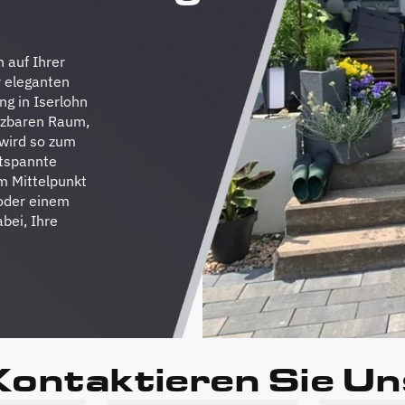
 auf Ihrer
r eleganten
g in Iserlohn
utzbaren Raum,
 wird so zum
ntspannte
im Mittelpunkt
 oder einem
bei, Ihre
Kontaktieren Sie Un