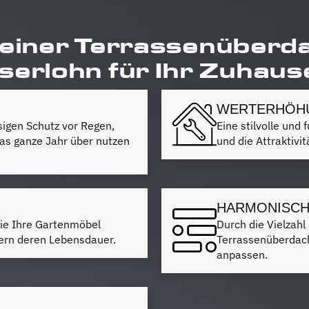
 einer Terrassenüberd
Iserlohn für Ihr Zuhaus
WERTERHÖHU
sigen Schutz vor Regen,
Eine stilvolle un
as ganze Jahr über nutzen
und die Attraktivi
HARMONISCH
ie Ihre Gartenmöbel
Durch die Vielzahl 
gern deren Lebensdauer.
Terrassenüberdach
anpassen.