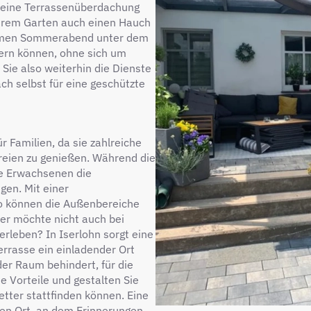
t eine Terrassenüberdachung
 Ihrem Garten auch einen Hauch
 warmen Sommerabend unter dem
iern können, ohne sich um
Sie also weiterhin die Dienste
h selbst für eine geschützte
r Familien, da sie zahlreiche
reien zu genießen. Während die
ie Erwachsenen die
gen. Mit einer
so können die Außenbereiche
er möchte nicht auch bei
erleben? In Iserlohn sorgt eine
errasse ein einladender Ort
er Raum behindert, für die
e Vorteile und gestalten Sie
etter stattfinden können. Eine
nen Ort, an dem Erinnerungen