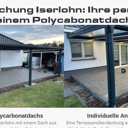
hung Iserlohn: Ihre pe
einem Polycabonatdac
olycarbonatdachs
Individuelle A
serlohn mit einem Dach aus
Eine Terrassenüberdachung au