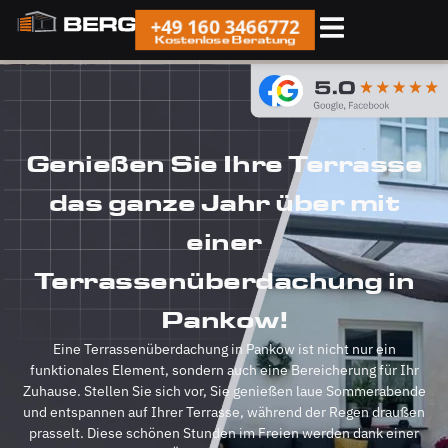
+49 160 3466772
Kostenlose Beratung
Genießen Sie Ihre Terrasse
das ganze Jahr über mit
einer
Terrassenüberdachung in
Pankow!
Eine Terrassenüberdachung in Pankow ist nicht nur ein
funktionales Element, sondern auch eine Bereicherung für Ihr
Zuhause. Stellen Sie sich vor, Sie genießen laue Sommerabende
und entspannen auf Ihrer Terrasse, während der Regen draußen
prasselt. Diese schönen Stunden im Freien werden dank einer