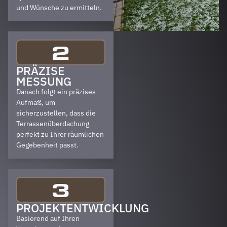
und Wünsche zu ermitteln.
2
PRÄZISE
MESSUNG
Danach folgt ein präzises
Aufmaß, um
sicherzustellen, dass die
Terrassenüberdachung
perfekt zu Ihrer räumlichen
Gegebenheit passt.
3
PROJEKTENTWICKLUNG
Basierend auf Ihren