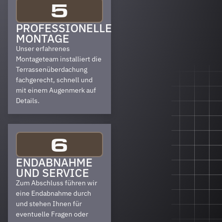
5
PROFESSIONELLE
MONTAGE
Unser erfahrenes
Montageteam installiert die
Terrassenüberdachung
fachgerecht, schnell und
mit einem Augenmerk auf
Details.
6
ENDABNAHME
UND SERVICE
Zum Abschluss führen wir
eine Endabnahme durch
und stehen Ihnen für
eventuelle Fragen oder