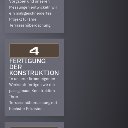
Vorgaben und unseren
Messungen entwickeln wir
ein maßgeschneidertes
Projekt für Ihre
Terrassenüberdachung.
4
FERTIGUNG
DER
KONSTRUKTION
In unserer firmeneigenen
Werkstatt fertigen wir die
passgenaue Konstruktion
Ihrer
Terrassenüberdachung mit
höchster Präzision.