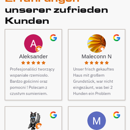
unserer zufrieden
Kunden
Aleksander
Maleconn N
Profesjonaliści tworzący
Unser frisch gekauftes
wspaniałe rzemiosło.
Haus mit großem
Bardzo gościnni oraz
Grundstück, war nicht
pomocni ! Polecam z
eingezäunt, was bei 2
czystym sumieniem.
Hunden ein Problem
darstellt. Daher musste
dringend und schnell ein
Zaun her. Auf Empfehlung
von Freunden haben wir
unseren Zaun bei Berg
Zäune beauftragt und es