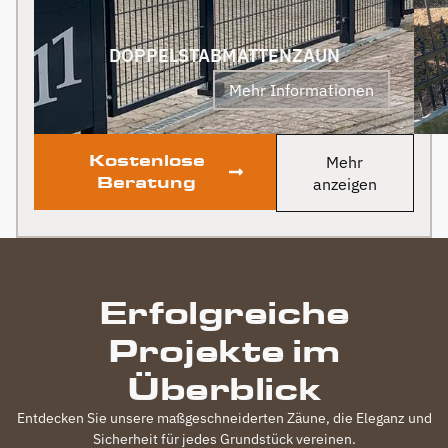
Fertigstellung, gab es
zum Dank und Abschied
sogar noch ein Paket mit
DOPPELSTABMATTENZAUN
leckerem Honig. Danke
Mehr Informationen
auch dafür!
Kostenlose
Mehr
Beratung
anzeigen
Erfolgreiche
Projekte im
Überblick
Entdecken Sie unsere maßgeschneiderten Zäune, die Eleganz und
Sicherheit für jedes Grundstück vereinen.