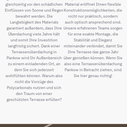
gleichzeitig vor den schädlichen
Material eröffnet Ihnen flexible
Einflüssen von Sonne und Regen
Konstruktionsmöglichkeiten, die
bewahrt werden. Die
nicht nur praktisch, sondern
Langlebigkeit des Materials
auch optisch ansprechend sind.
garantiert außerdem, dass Ihre
Unsere erfahrenen Teams sorgen
Überdachung viele Jahre hält
für eine exakte Montage, die
und somit Ihre Investition
Stabilität und Eleganz
langfristig sichert. Dank einer
miteinander verbindet, damit Sie
Terrassenüberdachung in
Ihre Terrasse das ganze Jahr
Pankow wird Ihr Außenbereich
über genießen können. Wenn Sie
zu einem einladenden Ort, an
also eine Terrassenüberdachung
dem Sie sich jederzeit
Pankow in Betracht ziehen, sind
wohlfühlen können. Warum also
Sie hier genau richtig!
nicht die Vorzüge des
Polycarbonats nutzen und sich
den Traum von einer
geschützten Terrasse erfüllen?