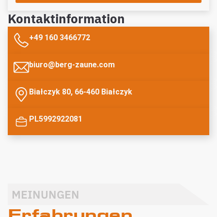
Kontaktinformation
+49 160 3466772
biuro@berg-zaune.com
Białczyk 80, 66-460 Białczyk
PL5992922081
MEINUNGEN
Erfahrungen