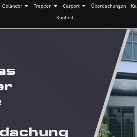
Geländer
Treppen
Carport
Überdachungen
Ka
Kontakt
as
er
e
rdachung