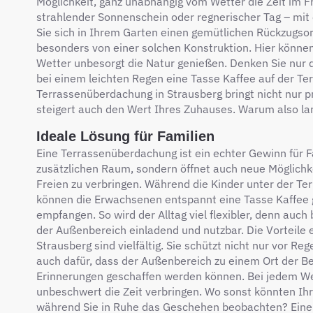
Möglichkeit, ganz unabhängig vom Wetter die Zeit im F
strahlender Sonnenschein oder regnerischer Tag – mit
Sie sich in Ihrem Garten einen gemütlichen Rückzugsort
besonders von einer solchen Konstruktion. Hier könne
Wetter unbesorgt die Natur genießen. Denken Sie nur d
bei einem leichten Regen eine Tasse Kaffee auf der Ter
Terrassenüberdachung in Strausberg bringt nicht nur 
steigert auch den Wert Ihres Zuhauses. Warum also l
Ideale Lösung für Familien
Eine Terrassenüberdachung ist ein echter Gewinn für Fa
zusätzlichen Raum, sondern öffnet auch neue Möglich
Freien zu verbringen. Während die Kinder unter der T
können die Erwachsenen entspannt eine Tasse Kaffee
empfangen. So wird der Alltag viel flexibler, denn auch
der Außenbereich einladend und nutzbar. Die Vorteile
Strausberg sind vielfältig. Sie schützt nicht nur vor R
auch dafür, dass der Außenbereich zu einem Ort der B
Erinnerungen geschaffen werden können. Bei jedem Wet
unbeschwert die Zeit verbringen. Wo sonst könnten Ihre
während Sie in Ruhe das Geschehen beobachten? Eine