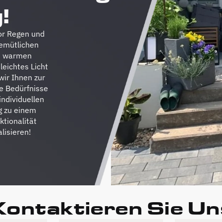
!
or Regen und
gemütlichen
em warmen
eichtes Licht
wir Ihnen zur
re Bedürfnisse
ndividuellen
g zu einem
ktionalität
lisieren!
Kontaktieren Sie Un