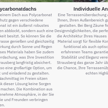
olycarbonatdachs
Individuelle A
 einem Dach aus Polycarbonat
Eine Terrassenüberdachung 
chutz gegen verschiedene
Ihnen, Ihren Außenbereich g
at ist ein äußerst robustes
gestalten. Bei Berg Zäune fi
len abblockt, sondern auch eine
Designmöglichkeiten, die perfe
eit besitzt. So können Sie die
die Architektur Ihres Hauses
rrasse genießen und gleichzeitig
Material sorgt für flexible K
wirkung durch Sonne und Regen
funktional als auch opti
eses Materials haben Sie zudem
erfahrenen Teams garantie
rdachung, was Ihre Investition
Stabilität und Eleganz vere
ausberg langfristig absichert.
Strausberg das ganze Jahr ü
so eine großartige Option, um
die Chance, Ihre Terrassenü
 und einladend zu gestalten.
echten Highl
achmittag im Freien sitzen
k dieser Lösung keine Sorgen
u machen. Die Kombination aus
genehme Atmosphäre, in der Sie
ie und Freunden verbringen
en.