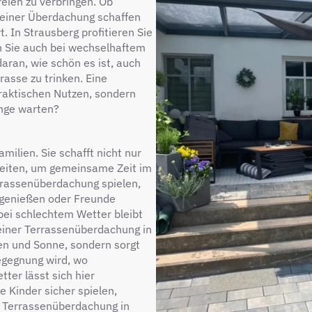
reien zu verbringen. Ob
 einer Überdachung schaffen
. In Strausberg profitieren Sie
n Sie auch bei wechselhaftem
aran, wie schön es ist, auch
rasse zu trinken. Eine
praktischen Nutzen, sondern
ange warten?
milien. Sie schafft nicht nur
keiten, um gemeinsame Zeit im
errassenüberdachung spielen,
 genießen oder Freunde
 bei schlechtem Wetter bleibt
 einer Terrassenüberdachung in
egen und Sonne, sondern sorgt
egegnung wird, wo
ter lässt sich hier
 Kinder sicher spielen,
 Terrassenüberdachung in