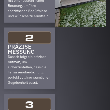
mit einer ausführlichen
Beratung, um Ihre
spezifischen Bedürfnisse
und Wünsche zu ermitteln.
2
PRÄZISE
MESSUNG
Danach folgt ein präzises
Aufmaß, um
sicherzustellen, dass die
Terrassenüberdachung
perfekt zu Ihrer räumlichen
Gegebenheit passt.
3