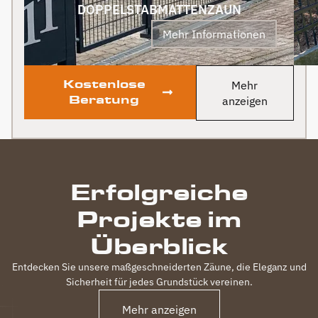
sogar noch ein Paket mit
DOPPELSTABMATTENZAUN
leckerem Honig. Danke
Mehr Informationen
auch dafür!
Kostenlose
Mehr
Beratung
anzeigen
Erfolgreiche
Projekte im
Überblick
Entdecken Sie unsere maßgeschneiderten Zäune, die Eleganz und
Sicherheit für jedes Grundstück vereinen.
Mehr anzeigen