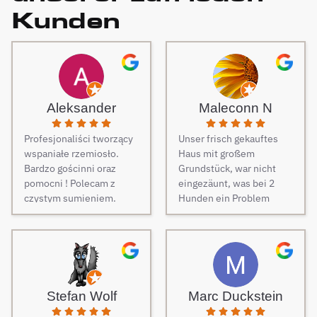
Kunden
Aleksander
Maleconn N
Profesjonaliści tworzący
Unser frisch gekauftes
wspaniałe rzemiosło.
Haus mit großem
Bardzo gościnni oraz
Grundstück, war nicht
pomocni ! Polecam z
eingezäunt, was bei 2
czystym sumieniem.
Hunden ein Problem
darstellt. Daher musste
dringend und schnell ein
Zaun her. Auf Empfehlung
von Freunden haben wir
unseren Zaun bei Berg
Zäune beauftragt und es
Stefan Wolf
Marc Duckstein
keine Sekunde bereut.
Dieser Tipp war wirklich