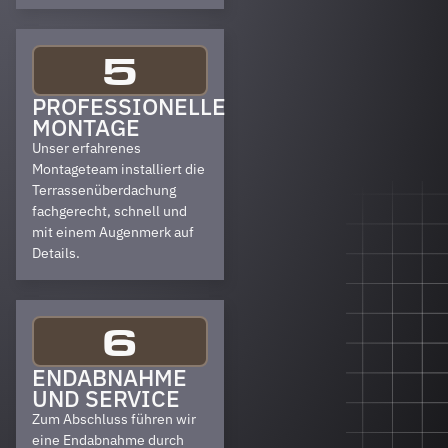
5
PROFESSIONELLE
MONTAGE
Unser erfahrenes
Montageteam installiert die
Terrassenüberdachung
fachgerecht, schnell und
mit einem Augenmerk auf
Details.
6
ENDABNAHME
UND SERVICE
Zum Abschluss führen wir
eine Endabnahme durch