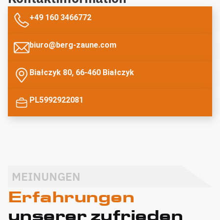
+49 160 3466772
biuro@berg-zaune.com
Białczyk 80, 66-460 Białczyk
PL5992922081
MEINUNGEN
Erfahrungen
unserer zufrieden