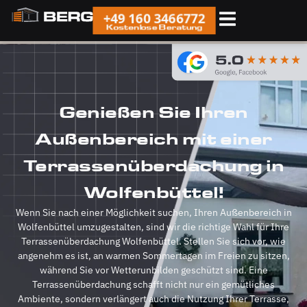
+49 160 3466772
Kostenlose Beratung
Genießen Sie Ihren
Außenbereich mit einer
Terrassenüberdachung in
Wolfenbüttel!
Wenn Sie nach einer Möglichkeit suchen, Ihren Außenbereich in
Wolfenbüttel umzugestalten, sind wir die richtige Wahl für Ihre
Terrassenüberdachung Wolfenbüttel. Stellen Sie sich vor, wie
angenehm es ist, an warmen Sommertagen im Freien zu sitzen,
während Sie vor Wetterunbilden geschützt sind. Eine
Terrassenüberdachung schafft nicht nur ein gemütliches
Ambiente, sondern verlängert auch die Nutzung Ihrer Terrasse,