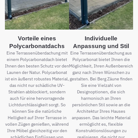
Vorteile eines
Individuelle
Polycarbonatdachs
Anpassung und Stil
Eine Terrassenüberdachung mit
Eine Terrassenüberdachung aus
einem Polycarbonatdach bietet
Polycarbonat bietet Ihnen die
Ihnen den besten Schutz vor den
Möglichkeit, Ihren Außenbereich
Launen der Natur. Polycarbonat
ganz nach Ihren Wünschen zu
ist ein äußerst robustes Material,
gestalten. Bei Berg Zäune finden
das nicht nur schädliche UV-
Sie eine Vielzahl von
Strahlen abblockiert, sondern
Designoptionen, die sich
auch für eine hervorragende
harmonisch an Ihren
Lichtdurchlässigkeit sorgt. So
persönlichen Stil sowie an die
können Sie die natürliche
Architektur Ihres Hauses
Helligkeit auf Ihrer Terrasse in
anpassen. Das leichte Material
vollen Zügen genießen, während
ermöglicht es, flexible
Ihre Möbel gleichzeitig vor den
Konstruktionslösungen zu
schädlichen Einflüssen von
realisieren, die nicht nur