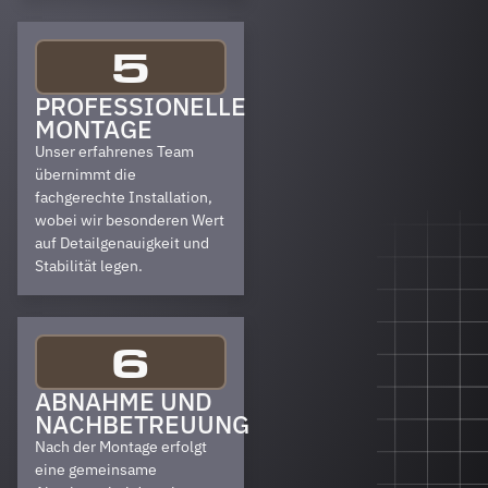
5
PROFESSIONELLE
MONTAGE
Unser erfahrenes Team
übernimmt die
fachgerechte Installation,
wobei wir besonderen Wert
auf Detailgenauigkeit und
Stabilität legen.
6
ABNAHME UND
NACHBETREUUNG
Nach der Montage erfolgt
eine gemeinsame