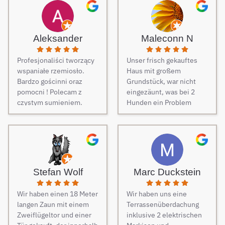
Aleksander
Maleconn N
Profesjonaliści tworzący
Unser frisch gekauftes
wspaniałe rzemiosło.
Haus mit großem
Bardzo gościnni oraz
Grundstück, war nicht
pomocni ! Polecam z
eingezäunt, was bei 2
czystym sumieniem.
Hunden ein Problem
darstellt. Daher musste
dringend und schnell ein
Zaun her. Auf Empfehlung
von Freunden haben wir
unseren Zaun bei Berg
Zäune beauftragt und es
Stefan Wolf
Marc Duckstein
keine Sekunde bereut.
Dieser Tipp war wirklich
Wir haben einen 18 Meter
Wir haben uns eine
Gold wert! Von Angebot
langen Zaun mit einem
Terrassenüberdachung
bis zur Fertigstellung des
Zweiflügeltor und einer
inklusive 2 elektrischen
Zauns, verlief alles