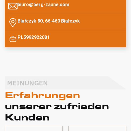
biuro@berg-zaune.com
Białczyk 80, 66-460 Białczyk
PL5992922081
MEINUNGEN
Erfahrungen
unserer zufrieden
Kunden