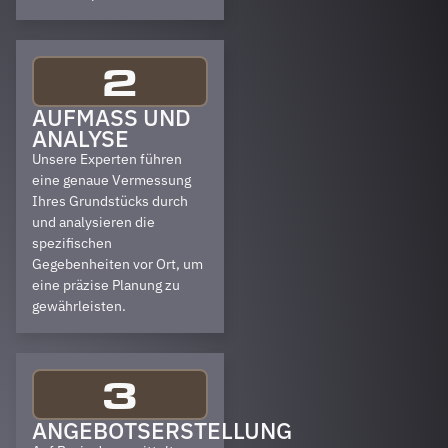
2
AUFMASS UND A
NALYSE
Unsere Experten führen
eine genaue Vermessung
Ihres Grundstücks durch
und analysieren die
spezifischen
Gegebenheiten vor Ort, um
eine präzise Planung zu
gewährleisten.
3
ANGEBOTSERSTELLUNG