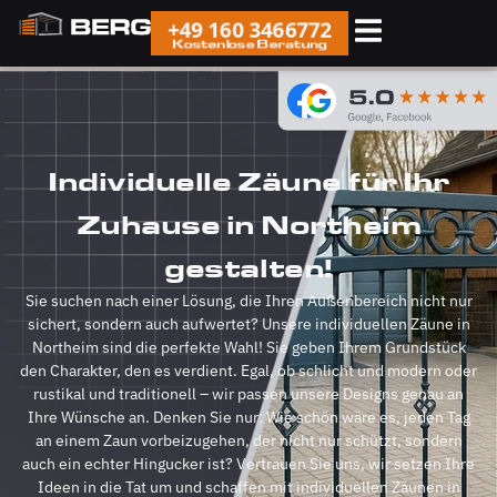
+49 160 3466772
Kostenlose Beratung
Individuelle Zäune für Ihr
Zuhause in Northeim
gestalten!
Sie suchen nach einer Lösung, die Ihren Außenbereich nicht nur
sichert, sondern auch aufwertet? Unsere individuellen Zäune in
Northeim sind die perfekte Wahl! Sie geben Ihrem Grundstück
den Charakter, den es verdient. Egal, ob schlicht und modern oder
rustikal und traditionell – wir passen unsere Designs genau an
Ihre Wünsche an. Denken Sie nur: Wie schön wäre es, jeden Tag
an einem Zaun vorbeizugehen, der nicht nur schützt, sondern
auch ein echter Hingucker ist? Vertrauen Sie uns, wir setzen Ihre
Ideen in die Tat um und schaffen mit individuellen Zäunen in