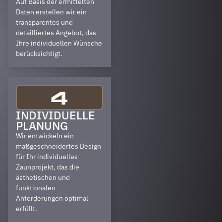
Auf Basis der ermittelten
Daten erstellen wir ein
transparentes und
detailliertes Angebot, das
Ihre individuellen Wünsche
berücksichtigt.
4
INDIVIDUELLE
PLANUNG
Wir entwickeln ein
maßgeschneidertes Design
für Ihr individuelles
Zaunprojekt, das die
ästhetischen und
funktionalen
Anforderungen optimal
erfüllt.