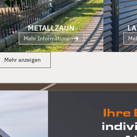
METALLZAUN
LA
Mehr Informationen
Meh
Mehr anzeigen
Ihre
indiv