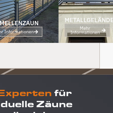
und Abschied sogar noch ein Paket mit
leckerem Honig. Danke auch dafür!
METALLGELÄND
MELLENZAUN
Mehr
r Informationen
Informationen
 Experten
für
iduelle Zäune