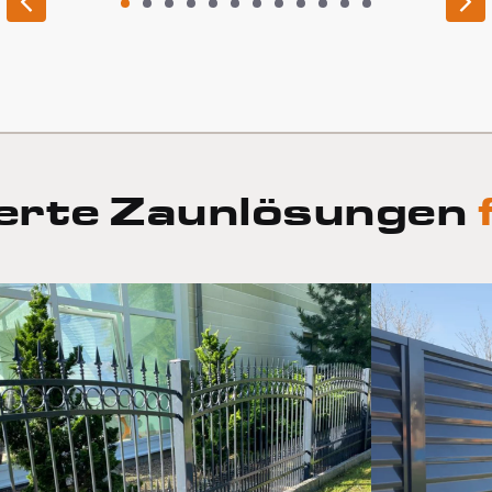
1
2
3
4
5
6
7
8
9
10
11
12
erte Zaunlösungen