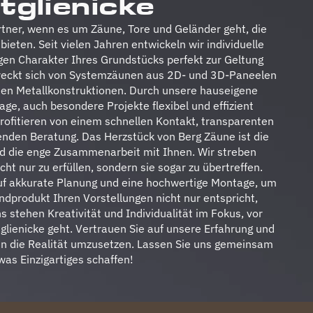
tglienicke
artner, wenn es um Zäune, Tore und Geländer geht, die
bieten. Seit vielen Jahren entwickeln wir individuelle
igen Charakter Ihres Grundstücks perfekt zur Geltung
treckt sich von Systemzäunen aus 2D- und 3D-Paneelen
ten Metallkonstruktionen. Durch unsere hauseigene
Lage, auch besondere Projekte flexibel und effizient
ofitieren von einem schnellen Kontakt, transparenten
nden Beratung. Das Herzstück von Berg Zäune ist die
nd die enge Zusammenarbeit mit Ihnen. Wir streben
ht nur zu erfüllen, sondern sie sogar zu übertreffen.
uf akkurate Planung und eine hochwertige Montage, um
ndprodukt Ihren Vorstellungen nicht nur entspricht,
ns stehen Kreativität und Individualität im Fokus, vor
glienicke geht. Vertrauen Sie auf unsere Erfahrung und
 in die Realität umzusetzen. Lassen Sie uns gemeinsam
was Einzigartiges schaffen!