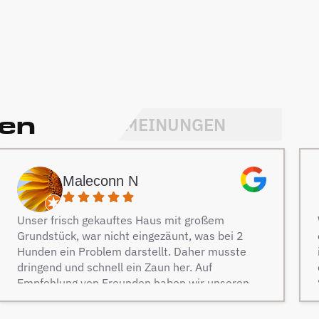
den
MEINUNGEN
Maleconn N
Unser frisch gekauftes Haus mit großem
Grundstück, war nicht eingezäunt, was bei 2
Hunden ein Problem darstellt. Daher musste
dringend und schnell ein Zaun her. Auf
Empfehlung von Freunden haben wir unseren
Zaun bei Berg Zäune beauftragt und es keine
Sekunde bereut. Dieser Tipp war wirklich Gold