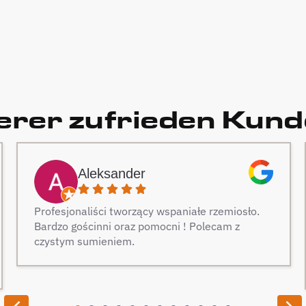
rer zufrieden Kun
Aleksander
Profesjonaliści tworzący wspaniałe rzemiosło.
Bardzo gościnni oraz pomocni ! Polecam z
czystym sumieniem.