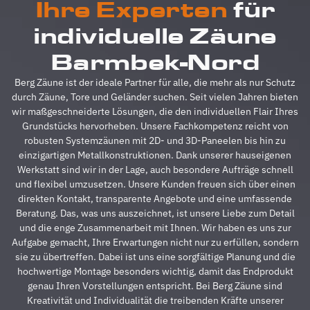
Ihre Experten
für
absolut
u
reibungslos.
z
individuelle Zäune
Alle
A
Fragen
z
Barmbek-Nord
wurden
V
im
g
Berg Zäune ist der ideale Partner für alle, die mehr als nur Schutz
Vorfeld
A
durch Zäune, Tore und Geländer suchen. Seit vielen Jahren bieten
schnell
d
wir maßgeschneiderte Lösungen, die den individuellen Flair Ihres
beantwortet,
A
Grundstücks hervorheben. Unsere Fachkompetenz reicht von
auf
s
robusten Systemzäunen mit 2D- und 3D-Paneelen bis hin zu
Sonderwünsche
s
einzigartigen Metallkonstruktionen. Dank unserer hauseigenen
wurde
A
Werkstatt sind wir in der Lage, auch besondere Aufträge schnell
eingegangen
h
und flexibel umzusetzen. Unsere Kunden freuen sich über einen
und
s
direkten Kontakt, transparente Angebote und eine umfassende
Verständigungsprob
e
Beratung. Das, was uns auszeichnet, ist unsere Liebe zum Detail
gab es
v
und die enge Zusammenarbeit mit Ihnen. Wir haben es uns zur
auch
g
Aufgabe gemacht, Ihre Erwartungen nicht nur zu erfüllen, sondern
keine,
u
sie zu übertreffen. Dabei ist uns eine sorgfältige Planung und die
ganz zu
m
hochwertige Montage besonders wichtig, damit das Endprodukt
schweigen
d
genau Ihren Vorstellungen entspricht. Bei Berg Zäune sind
davon,
A
Kreativität und Individualität die treibenden Kräfte unserer