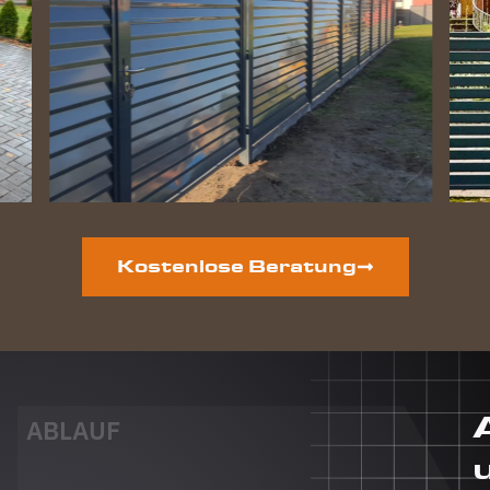
Zaun
perfekt
geworden
und die
Hunde
lieben
ihre
gewonnene
Freiheit.
Auf der
vorderen
Grundstücksseite
Kostenlose Beratung
ist auch
noch ein
neuer
Zaun
geplant.
Dieser
Auftrag
ABLAUF
wird auf
jeden Fall