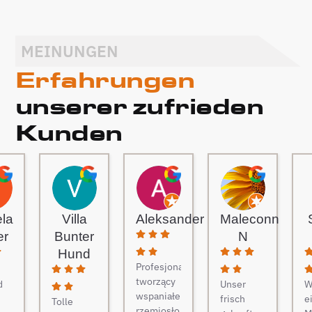
MEINUNGEN
Erfahrungen
unserer zufrieden
Kunden
ela
Villa
Aleksander
Maleconn
er
Bunter
N
Hund
Profesjonaliści
tworzący
d
Unser
W
wspaniałe
frisch
e
Tolle
rzemiosło.