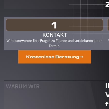
auch an
Berg
Zäune
gehen.
Klare
1
Empfehlung
von uns!
KONTAKT
PS Nach
Wir beantworten Ihre Fragen zu Zäunen und vereinbaren einen
Fertigstellung,
Termin.
gab es
zum Dank
Kostenlose Beratung
und
Abschied
sogar
noch ein
Paket mit
leckerem
WARUM WIR
Honig.
Danke
auch
dafür!