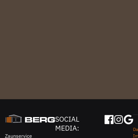
SOCIAL
MEDIA:
Da
Zaunservice
I