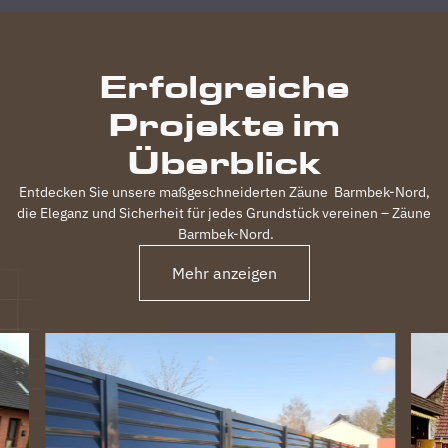
Zufriedenheit
durchgeführt,
inkl.
Erfolgreiche
elektrischem
Einfahrtstor
Projekte im
und 2
Gartentüren,
Überblick
waren
120m
Entdecken Sie unsere maßgeschneiderten Zäune
Barmbek-Nord
,
Zaun in 3
die Eleganz und Sicherheit für jedes Grundstück vereinen – Zäune
Tagen
Barmbek-Nord
.
fertig.
Obwohl
Mehr anzeigen
unser
Grundstück
nicht ganz
einfach
war
(Gefälle,
Bachlauf)
ist der