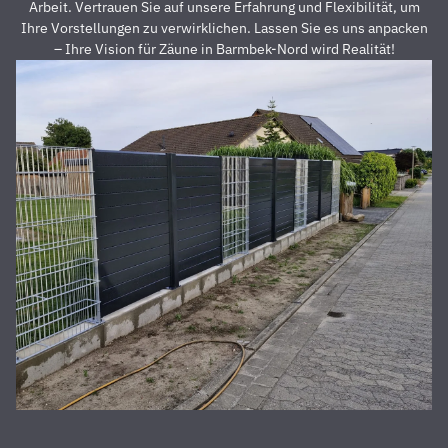
dass der
z
Arbeit. Vertrauen Sie auf unsere Erfahrung und Flexibilität, um
Preis auch
s
Ihre Vorstellungen zu verwirklichen. Lassen Sie es uns anpacken
unschlagbar
u
– Ihre Vision für Zäune in Barmbek-Nord wird Realität!
war. Die 2
z
Männer,
u
die vor
Z
Ort waren
a
und den
D
Zaun
E
aufgestellt
is
haben,
u
waren
s
super
r
nett,
z
fleißig,
V
zuverlässig
D
und
d
pünktlich.
h
Alles
S
wurde zu
unserer
absoluten