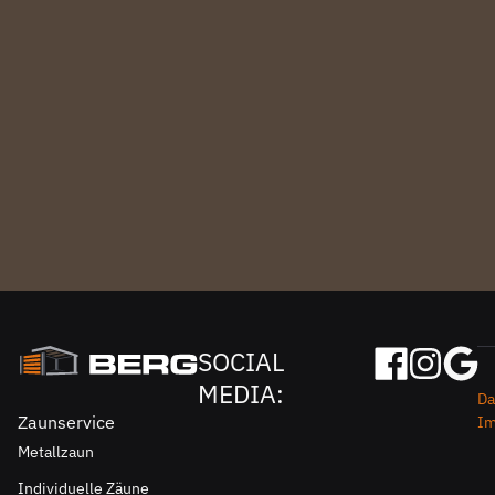
SOCIAL
MEDIA:
Da
Zaunservice
I
Metallzaun
Individuelle Zäune