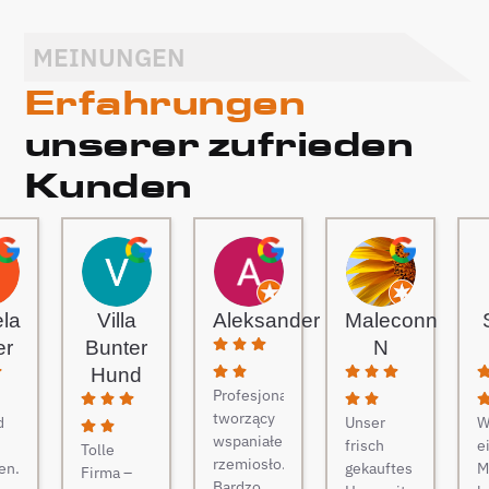
MEINUNGEN
Erfahrungen
unserer zufrieden
Kunden
ela
Villa
Aleksander
Maleconn
er
Bunter
N
Hund
Profesjonaliści
tworzący
d
Unser
W
wspaniałe
frisch
e
Tolle
rzemiosło.
en.
gekauftes
M
Firma –
Bardzo