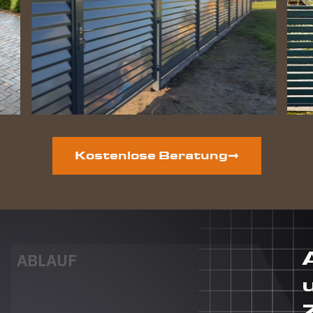
perfekt
geworden
und die
Hunde
lieben
ihre
gewonnene
Freiheit.
Auf der
vorderen
Grundstücksseite
Kostenlose Beratung
ist auch
noch ein
neuer
Zaun
geplant.
Dieser
Auftrag
ABLAUF
wird auf
jeden Fall
auch an