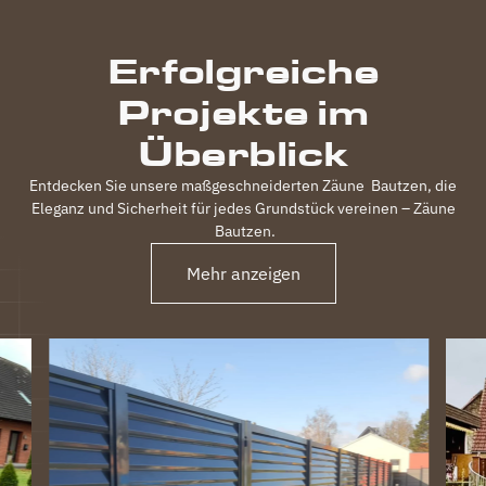
durchgeführt,
inkl.
Erfolgreiche
elektrischem
Einfahrtstor
Projekte im
und 2
Gartentüren,
Überblick
waren
120m
Entdecken Sie unsere maßgeschneiderten Zäune
Bautzen
, die
Zaun in 3
Eleganz und Sicherheit für jedes Grundstück vereinen – Zäune
Tagen
Bautzen
.
fertig.
Obwohl
Mehr anzeigen
unser
Grundstück
nicht ganz
einfach
war
(Gefälle,
Bachlauf)
ist der
Zaun