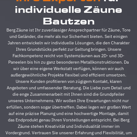
reibungslos.
z
individuelle Zäune
Alle
A
Fragen
z
Bautzen
wurden
V
im
g
Berg Zäune ist Ihr zuverlässiger Ansprechpartner für Zäune, Tore
Vorfeld
A
und Geländer, die mehr als nur Sicherheit bieten. Seit einigen
schnell
d
Jahren entwickeln wir individuelle Lösungen, die den Charakter
beantwortet,
A
Ihres Grundstücks perfekt zur Geltung bringen. Unsere
auf
s
Fachkompetenz reicht von Systemzäunen aus 2D- und 3D-
Sonderwünsche
s
Paneelen bis hin zu ganz besonderen Metallkonstruktionen. Da
wurde
A
wir über eine eigene Werkstatt verfügen, können wir auch
eingegangen
h
außergewöhnliche Projekte flexibel und effizient umsetzen.
und
s
Unsere Kunden profitieren von zügigem Kontakt, klaren
Verständigungsprob
e
Angeboten und umfassender Beratung. Die Liebe zum Detail und
gab es
v
die enge Zusammenarbeit mit Ihnen sind die Grundpfeiler
auch
g
unseres Unternehmens. Wir wollen Ihre Erwartungen nicht nur
keine,
u
erfüllen, sondern sogar übertreffen. Dabei legen wir großen Wert
ganz zu
m
auf eine präzise Planung und eine hochwertige Montage, damit
schweigen
d
das Endprodukt genau Ihren Vorstellungen entspricht. Bei Berg
davon,
A
Zäune stehen Kreativität und Individualität immer im
dass der
z
Vordergrund. Vertrauen Sie unserer Erfahrung und Flexibilität, um