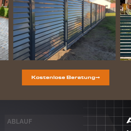
perfekt
geworden
und die
Hunde
lieben
ihre
gewonnene
Freiheit.
Auf der
vorderen
Grundstücksseite
ist auch
noch ein
Kostenlose Beratung
neuer
Zaun
geplant.
Dieser
Auftrag
wird auf
jeden Fall
ABLAUF
auch an