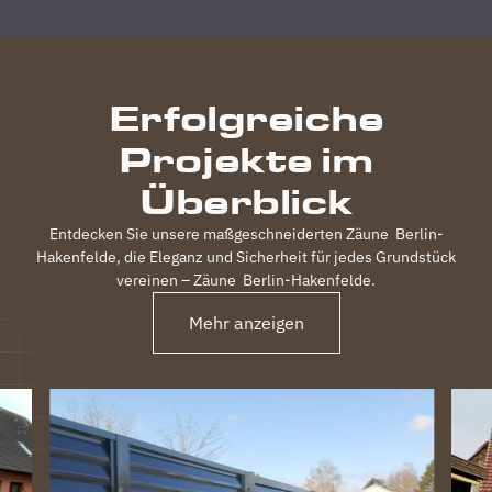
durchgeführt,
inkl.
elektrischem
Einfahrtstor
Erfolgreiche
und 2
Gartentüren,
Projekte im
waren
120m
Überblick
Zaun in 3
Tagen
Entdecken Sie unsere maßgeschneiderten Zäune
Berlin-
fertig.
Hakenfelde
, die Eleganz und Sicherheit für jedes Grundstück
Obwohl
vereinen – Zäune
Berlin-Hakenfelde
.
unser
Grundstück
Mehr anzeigen
nicht ganz
einfach
war
(Gefälle,
Bachlauf)
ist der
Zaun