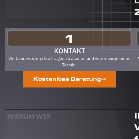
Berg
Zäune
gehen.
Klare
Empfehlung
von uns!
1
PS Nach
Fertigstellung,
KONTAKT
gab es
Wir beantworten Ihre Fragen zu Zäunen und vereinbaren einen
zum Dank
Termin.
und
Abschied
Kostenlose Beratung
sogar
noch ein
Paket mit
leckerem
Honig.
Danke
WARUM WIR
auch
dafür!