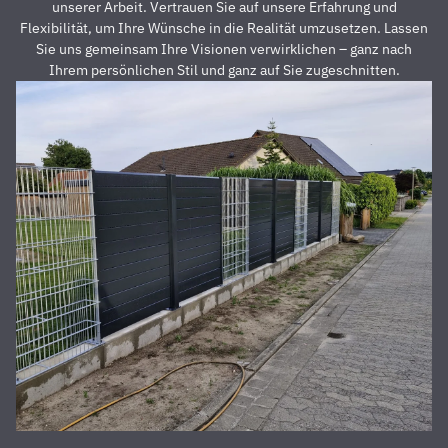
Preis auch
s
unserer Arbeit. Vertrauen Sie auf unsere Erfahrung und
unschlagbar
u
Flexibilität, um Ihre Wünsche in die Realität umzusetzen. Lassen
war. Die 2
z
Sie uns gemeinsam Ihre Visionen verwirklichen – ganz nach
Männer,
u
Ihrem persönlichen Stil und ganz auf Sie zugeschnitten.
die vor
Z
Ort waren
a
und den
D
Zaun
E
aufgestellt
is
haben,
u
waren
s
super
r
nett,
z
fleißig,
V
zuverlässig
D
und
d
pünktlich.
h
Alles
S
wurde zu
unserer
absoluten
Zufriedenheit