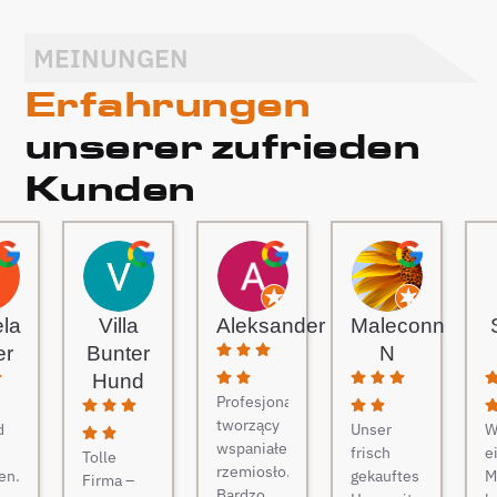
MEINUNGEN
Erfahrungen
unserer zufrieden
Kunden
ela
Villa
Aleksander
Maleconn
er
Bunter
N
Hund
Profesjonaliści
tworzący
d
Unser
W
wspaniałe
frisch
e
Tolle
rzemiosło.
en.
gekauftes
M
Firma –
Bardzo