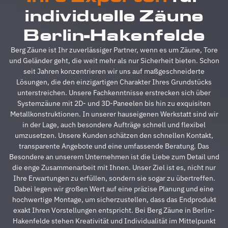
reibungslos.
z
individuelle Zäune
Alle
A
Fragen
z
Berlin-Hakenfelde
wurden
V
im
g
Berg Zäune ist Ihr zuverlässiger Partner, wenn es um Zäune, Tore
Vorfeld
A
und Geländer geht, die weit mehr als nur Sicherheit bieten. Schon
schnell
d
seit Jahren konzentrieren wir uns auf maßgeschneiderte
beantwortet,
A
Lösungen, die den einzigartigen Charakter Ihres Grundstücks
auf
s
unterstreichen. Unsere Fachkenntnisse erstrecken sich über
Sonderwünsche
s
Systemzäune mit 2D- und 3D-Paneelen bis hin zu exquisiten
wurde
A
Metallkonstruktionen. In unserer hauseigenen Werkstatt sind wir
eingegangen
h
in der Lage, auch besondere Aufträge schnell und flexibel
und
s
umzusetzen. Unsere Kunden schätzen den schnellen Kontakt,
Verständigungsprob
e
transparente Angebote und eine umfassende Beratung. Das
gab es
v
Besondere an unserem Unternehmen ist die Liebe zum Detail und
auch
g
die enge Zusammenarbeit mit Ihnen. Unser Ziel ist es, nicht nur
keine,
u
Ihre Erwartungen zu erfüllen, sondern sie sogar zu übertreffen.
ganz zu
m
Dabei legen wir großen Wert auf eine präzise Planung und eine
schweigen
d
hochwertige Montage, um sicherzustellen, dass das Endprodukt
davon,
A
exakt Ihren Vorstellungen entspricht. Bei Berg Zäune in Berlin-
dass der
z
Hakenfelde stehen Kreativität und Individualität im Mittelpunkt