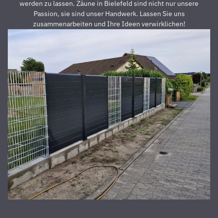
unschlagbar
u
werden zu lassen. Zäune in Bielefeld sind nicht nur unsere
war. Die 2
z
Passion, sie sind unser Handwerk. Lassen Sie uns
Männer,
u
zusammenarbeiten und Ihre Ideen verwirklichen!
die vor
Z
Ort waren
a
und den
D
Zaun
E
aufgestellt
is
haben,
u
waren
s
super
r
nett,
z
fleißig,
V
zuverlässig
D
und
d
pünktlich.
h
Alles
S
wurde zu
unserer
absoluten
Zufriedenheit
durchgeführt,