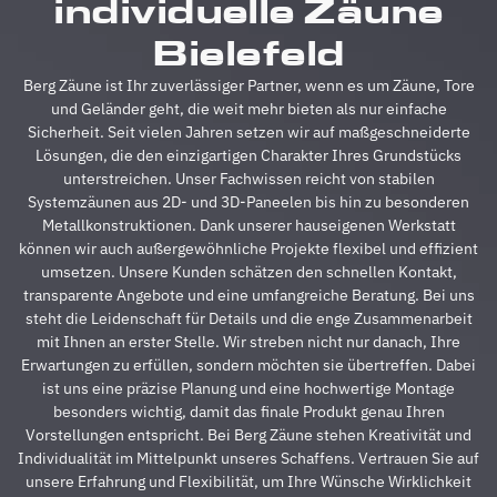
individuelle Zäune
Alle
A
Fragen
z
Bielefeld
wurden
V
im
g
Berg Zäune ist Ihr zuverlässiger Partner, wenn es um Zäune, Tore
Vorfeld
A
und Geländer geht, die weit mehr bieten als nur einfache
schnell
d
Sicherheit. Seit vielen Jahren setzen wir auf maßgeschneiderte
beantwortet,
A
Lösungen, die den einzigartigen Charakter Ihres Grundstücks
auf
s
unterstreichen. Unser Fachwissen reicht von stabilen
Sonderwünsche
s
Systemzäunen aus 2D- und 3D-Paneelen bis hin zu besonderen
wurde
A
Metallkonstruktionen. Dank unserer hauseigenen Werkstatt
eingegangen
h
können wir auch außergewöhnliche Projekte flexibel und effizient
und
s
umsetzen. Unsere Kunden schätzen den schnellen Kontakt,
Verständigungsprob
e
transparente Angebote und eine umfangreiche Beratung. Bei uns
gab es
v
steht die Leidenschaft für Details und die enge Zusammenarbeit
auch
g
mit Ihnen an erster Stelle. Wir streben nicht nur danach, Ihre
keine,
u
Erwartungen zu erfüllen, sondern möchten sie übertreffen. Dabei
ganz zu
m
ist uns eine präzise Planung und eine hochwertige Montage
schweigen
d
besonders wichtig, damit das finale Produkt genau Ihren
davon,
A
Vorstellungen entspricht. Bei Berg Zäune stehen Kreativität und
dass der
z
Individualität im Mittelpunkt unseres Schaffens. Vertrauen Sie auf
Preis auch
s
unsere Erfahrung und Flexibilität, um Ihre Wünsche Wirklichkeit