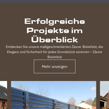
inkl.
elektrischem
Einfahrtstor
Erfolgreiche
und 2
Gartentüren,
Projekte im
waren
120m
Überblick
Zaun in 3
Tagen
Entdecken Sie unsere maßgeschneiderten Zäune
Bielefeld
, die
fertig.
Eleganz und Sicherheit für jedes Grundstück vereinen – Zäune
Obwohl
Bielefeld
.
unser
Grundstück
Mehr anzeigen
nicht ganz
einfach
war
(Gefälle,
Bachlauf)
ist der
Zaun
perfekt