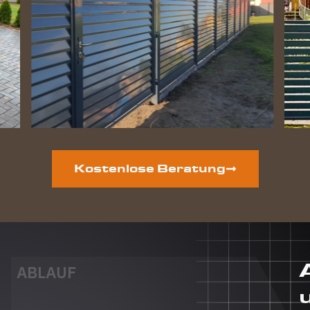
geworden
und die
Hunde
lieben
ihre
gewonnene
Freiheit.
Auf der
vorderen
Grundstücksseite
ist auch
noch ein
Kostenlose Beratung
neuer
Zaun
geplant.
Dieser
Auftrag
wird auf
jeden Fall
ABLAUF
auch an
Berg