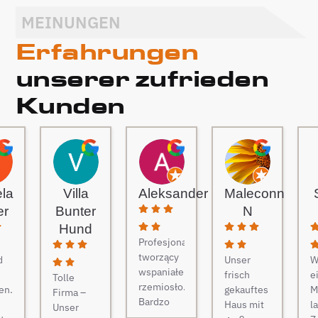
MEINUNGEN
Erfahrungen
unserer zufrieden
Kunden
ela
Villa
Aleksander
Maleconn
er
Bunter
N
Hund
Profesjonaliści
tworzący
d
Unser
W
wspaniałe
frisch
e
Tolle
rzemiosło.
en.
gekauftes
M
Firma –
Bardzo
Haus mit
l
Unser
gościnni