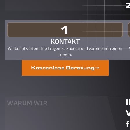
Zäune
gehen.
Klare
Empfehlung
von uns!
1
PS Nach
Fertigstellung,
KONTAKT
gab es
Wir beantworten Ihre Fragen zu Zäunen und vereinbaren einen
zum Dank
Termin.
und
Abschied
Kostenlose Beratung
sogar
noch ein
Paket mit
leckerem
Honig.
Danke
WARUM WIR
auch
dafür!