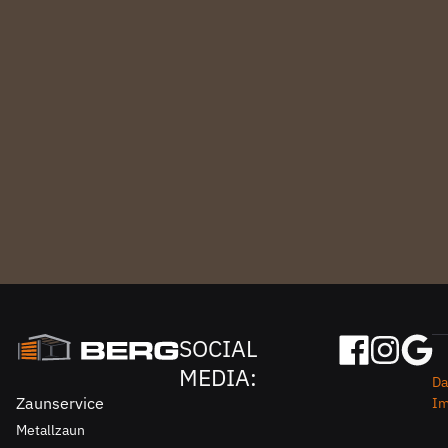
SOCIAL
MEDIA:
Da
Zaunservice
I
Metallzaun