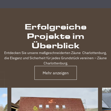
Zufriedenheit
durchgeführt,
inkl.
elektrischem
Erfolgreiche
Einfahrtstor
und 2
Projekte im
Gartentüren,
waren
Überblick
120m
Zaun in 3
Entdecken Sie unsere maßgeschneiderten Zäune
Charlottenburg
,
Tagen
die Eleganz und Sicherheit für jedes Grundstück vereinen – Zäune
fertig.
Charlottenburg
.
Obwohl
unser
Mehr anzeigen
Grundstück
nicht ganz
einfach
war
(Gefälle,
Bachlauf)
ist der