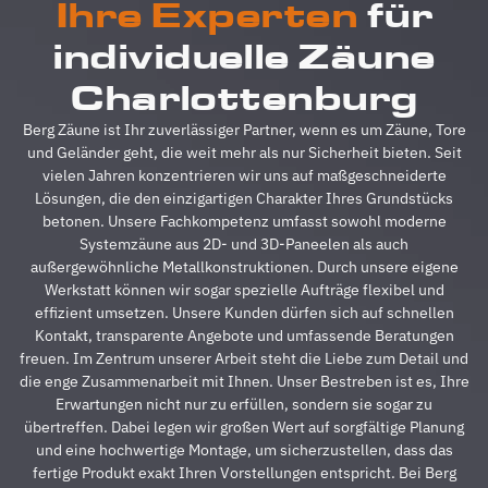
Ihre Experten
für
absolut
u
reibungslos.
z
individuelle Zäune
Alle
A
Fragen
z
Charlottenburg
wurden
V
im
g
Berg Zäune ist Ihr zuverlässiger Partner, wenn es um Zäune, Tore
Vorfeld
A
und Geländer geht, die weit mehr als nur Sicherheit bieten. Seit
schnell
d
vielen Jahren konzentrieren wir uns auf maßgeschneiderte
beantwortet,
A
Lösungen, die den einzigartigen Charakter Ihres Grundstücks
auf
s
betonen. Unsere Fachkompetenz umfasst sowohl moderne
Sonderwünsche
s
Systemzäune aus 2D- und 3D-Paneelen als auch
wurde
A
außergewöhnliche Metallkonstruktionen. Durch unsere eigene
eingegangen
h
Werkstatt können wir sogar spezielle Aufträge flexibel und
und
s
effizient umsetzen. Unsere Kunden dürfen sich auf schnellen
Verständigungsprob
e
Kontakt, transparente Angebote und umfassende Beratungen
gab es
v
freuen. Im Zentrum unserer Arbeit steht die Liebe zum Detail und
auch
g
die enge Zusammenarbeit mit Ihnen. Unser Bestreben ist es, Ihre
keine,
u
Erwartungen nicht nur zu erfüllen, sondern sie sogar zu
ganz zu
m
übertreffen. Dabei legen wir großen Wert auf sorgfältige Planung
schweigen
d
und eine hochwertige Montage, um sicherzustellen, dass das
davon,
A
fertige Produkt exakt Ihren Vorstellungen entspricht. Bei Berg