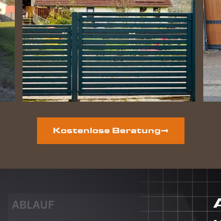
Zaun
perfekt
geworden
und die
Hunde
lieben
ihre
gewonnene
Freiheit.
Auf der
vorderen
Grundstücksseite
ist auch
Kostenlose Beratung
noch ein
neuer
Zaun
geplant.
Dieser
Auftrag
wird auf
ABLAUF
jeden Fall