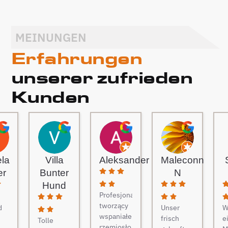
MEINUNGEN
Erfahrungen
unserer zufrieden
Kunden
ela
Villa
Aleksander
Maleconn
er
Bunter
N
Hund
Profesjonaliści
tworzący
d
Unser
W
wspaniałe
frisch
e
Tolle
rzemiosło.