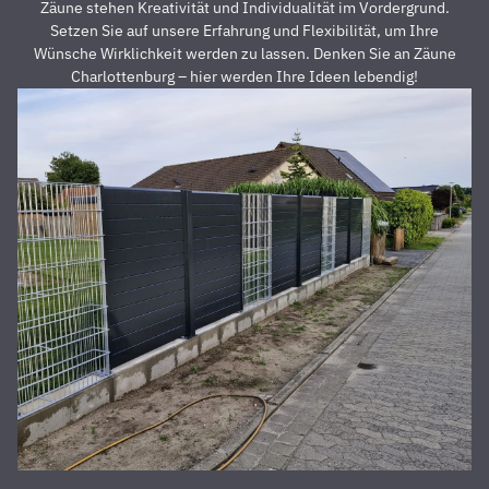
dass der
z
Zäune stehen Kreativität und Individualität im Vordergrund.
Preis auch
s
Setzen Sie auf unsere Erfahrung und Flexibilität, um Ihre
unschlagbar
u
Wünsche Wirklichkeit werden zu lassen. Denken Sie an Zäune
war. Die 2
z
Charlottenburg – hier werden Ihre Ideen lebendig!
Männer,
u
die vor
Z
Ort waren
a
und den
D
Zaun
E
aufgestellt
is
haben,
u
waren
s
super
r
nett,
z
fleißig,
V
zuverlässig
D
und
d
pünktlich.
h
Alles
S
wurde zu
unserer
absoluten