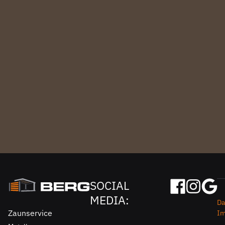
SOCIAL
MEDIA:
Da
Zaunservice
I