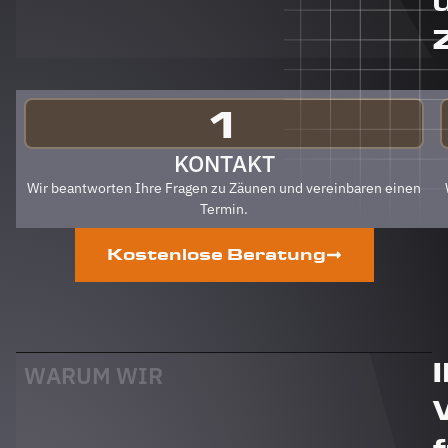
auch an
Berg
Zäune
gehen.
Klare
Empfehlung
1
von uns!
PS Nach
KONTAKT
Fertigstellung,
Wir beantworten Ihre Fragen zu Zäunen und vereinbaren einen
gab es
Termin.
zum Dank
und
Kostenlose Beratung
Abschied
sogar
noch ein
Paket mit
leckerem
Honig.
WARUM WIR
Danke
auch
dafür!