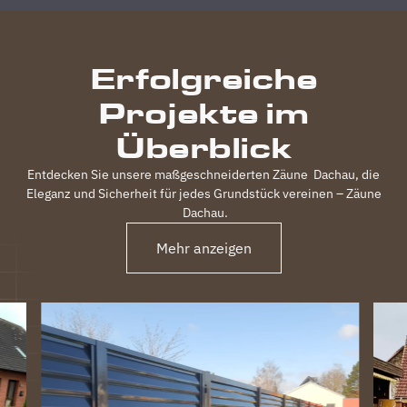
durchgeführt,
inkl.
elektrischem
Erfolgreiche
Einfahrtstor
und 2
Projekte im
Gartentüren,
waren
Überblick
120m
Zaun in 3
Entdecken Sie unsere maßgeschneiderten Zäune
Dachau
, die
Tagen
Eleganz und Sicherheit für jedes Grundstück vereinen – Zäune
fertig.
Dachau
.
Obwohl
unser
Mehr anzeigen
Grundstück
nicht ganz
einfach
war
(Gefälle,
Bachlauf)
ist der
Zaun