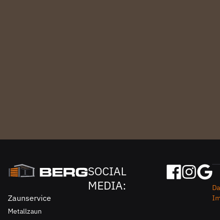
SOCIAL
MEDIA:
Da
Zaunservice
I
Metallzaun