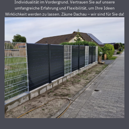
Preis auch
s
Individualität im Vordergrund. Vertrauen Sie auf unsere
unschlagbar
u
umfangreiche Erfahrung und Flexibilität, um Ihre Ideen
war. Die 2
z
Wirklichkeit werden zu lassen. Zäune Dachau – wir sind für Sie da!
Männer,
u
die vor
Z
Ort waren
a
und den
D
Zaun
E
aufgestellt
is
haben,
u
waren
s
super
r
nett,
z
fleißig,
V
zuverlässig
D
und
d
pünktlich.
h
Alles
S
wurde zu
unserer
absoluten
Zufriedenheit