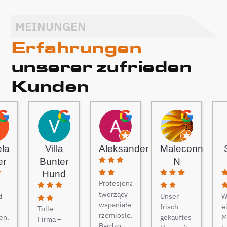
MEINUNGEN
Erfahrungen
unserer zufrieden
Kunden
ela
Villa
Aleksander
Maleconn
er
Bunter
N
Hund
Profesjonaliści
tworzący
d
Unser
W
wspaniałe
frisch
e
Tolle
rzemiosło.
en.
gekauftes
M
Firma –
Bardzo