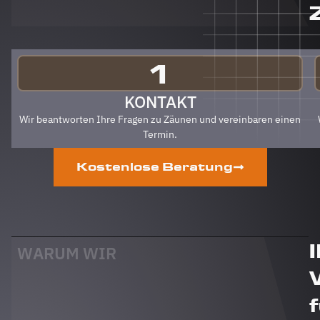
Berg
Zäune
gehen.
Klare
Empfehlung
1
von uns!
PS Nach
KONTAKT
Fertigstellung,
Wir beantworten Ihre Fragen zu Zäunen und vereinbaren einen
gab es
Termin.
zum Dank
und
Kostenlose Beratung
Abschied
sogar
noch ein
Paket mit
leckerem
Honig.
WARUM WIR
Danke
auch
dafür!