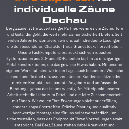
reibungslos.
z
individuelle Zäune
Alle
A
Fragen
z
Dachau
wurden
V
im
g
Berg Zäune ist Ihr zuverlässiger Partner, wenn es um Zäune, Tore
Vorfeld
A
und Geländer geht, die weit mehr als nur Sicherheit bieten. Seit
schnell
d
vielen Jahren konzentrieren wir uns auf individuelle Lösungen,
beantwortet,
A
die den besonderen Charakter Ihres Grundstücks hervorheben.
auf
s
Unsere Fachkompetenz erstreckt sich von robusten
Sonderwünsche
s
Systemzäunen aus 2D- und 3D-Paneelen bis hin zu einzigartigen
wurde
A
Metallkonstruktionen, die das gewisse Etwas haben. Mit unserer
eingegangen
h
eigenen Werkstatt sind wir in der Lage, auch besondere Wünsche
und
s
schnell und flexibel umzusetzen. Unsere Kunden schätzen den
Verständigungsprob
e
direkten Kontakt, transparente Angebote und umfassende
gab es
v
Beratung – genau das ist uns wichtig. Im Mittelpunkt unserer
auch
g
Arbeit steht die Liebe zum Detail und die faire Zusammenarbeit
keine,
u
mit Ihnen. Wir wollen Ihre Erwartungen nicht nur erfüllen,
ganz zu
m
sondern sogar übertreffen. Präzise Planung und qualitativ
schweigen
d
hochwertige Montage sind für uns selbstverständlich, um
davon,
A
sicherzustellen, dass das Endprodukt Ihren Vorstellungen exakt
dass der
z
entspricht. Bei Berg Zäune stehen dabei Kreativität und