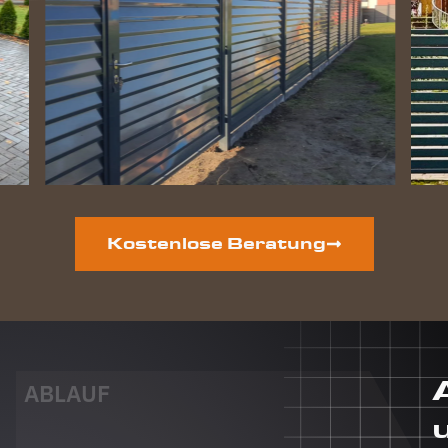
perfekt
geworden
und die
Hunde
lieben
ihre
gewonnene
Freiheit.
Auf der
vorderen
Grundstücksseite
ist auch
Kostenlose Beratung
noch ein
neuer
Zaun
geplant.
Dieser
Auftrag
wird auf
ABLAUF
jeden Fall
auch an