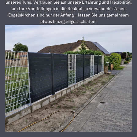
Preis auch
s
unseres Tuns. Vertrauen Sie auf unsere Erfahrung und Flexibilität,
unschlagbar
u
um Ihre Vorstellungen in die Realität zu verwandeln. Zäune
war. Die 2
z
Engelskirchen sind nur der Anfang – lassen Sie uns gemeinsam
Männer,
u
etwas Einzigartiges schaffen!
die vor
Z
Ort waren
a
und den
D
Zaun
E
aufgestellt
is
haben,
u
waren
s
super
r
nett,
z
fleißig,
V
zuverlässig
D
und
d
pünktlich.
h
Alles
S
wurde zu
unserer
absoluten
Zufriedenheit