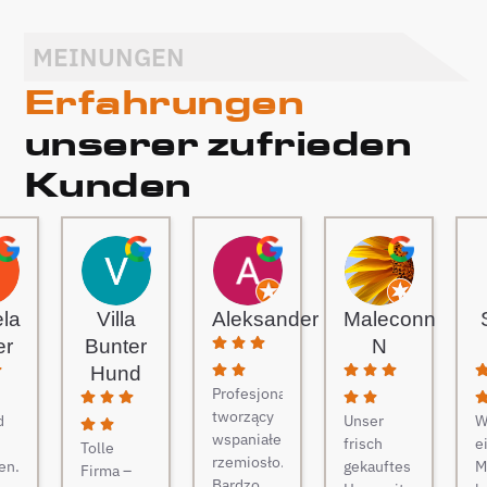
MEINUNGEN
Erfahrungen
unserer zufrieden
Kunden
ela
Villa
Aleksander
Maleconn
er
Bunter
N
Hund
Profesjonaliści
tworzący
d
Unser
W
wspaniałe
frisch
e
Tolle
rzemiosło.
en.
gekauftes
M
Firma –
Bardzo