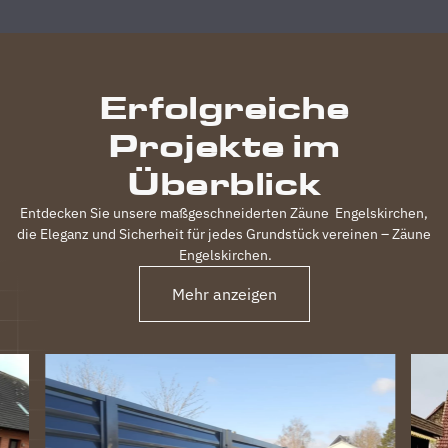
durchgeführt,
inkl.
elektrischem
Einfahrtstor
Erfolgreiche
und 2
Gartentüren,
Projekte im
waren
120m
Überblick
Zaun in 3
Tagen
Entdecken Sie unsere maßgeschneiderten Zäune
Engelskirchen
,
fertig.
die Eleganz und Sicherheit für jedes Grundstück vereinen – Zäune
Obwohl
Engelskirchen
.
unser
Grundstück
Mehr anzeigen
nicht ganz
einfach
war
(Gefälle,
Bachlauf)
ist der
Zaun