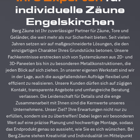
reibungslos.
z
individuelle Zäune
Alle
A
Fragen
z
Engelskirchen
wurden
V
im
g
Berg Zäune ist Ihr zuverlässiger Partner für Zäune, Tore und
Vorfeld
A
Geländer, die weit mehr als nur Sicherheit bieten. Seit vielen
schnell
d
Jahren setzen wir auf maßgeschneiderte Lösungen, die den
beantwortet,
A
einzigartigen Charakter Ihres Grundstücks betonen. Unsere
auf
s
Fachkenntnisse erstrecken sich von Systemzäunen aus 2D- und
Sonderwünsche
s
3D-Paneelen bis hin zu besonderen Metallkonstruktionen, die
wurde
A
jeden Blick auf sich ziehen. In unserer eigenen Werkstatt sind wir
eingegangen
h
in der Lage, auch die ausgefallendsten Aufträge flexibel und
und
s
effizient zu realisieren. Unsere Kunden dürfen sich auf zügigen
Verständigungsprob
e
Kontakt, transparente Angebote und umfangreiche Beratung
gab es
v
verlassen. Die Leidenschaft für Details und die enge
auch
g
Zusammenarbeit mit Ihnen sind die Kernwerte unseres
keine,
u
Unternehmens. Unser Ziel? Ihre Erwartungen nicht nur zu
ganz zu
m
erfüllen, sondern sie zu übertreffen! Dabei legen wir besonderen
schweigen
d
Wert auf eine präzise Planung und hochwertige Montage, sodass
davon,
A
das Endprodukt genau so aussieht, wie Sie es sich wünschen. Bei
dass der
z
Berg Zäune stehen Kreativität und Individualität im Mittelpunkt