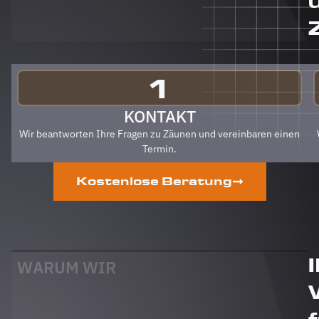
Berg
Zäune
gehen.
Klare
Empfehlung
von uns!
1
PS Nach
Fertigstellung,
KONTAKT
gab es
Wir beantworten Ihre Fragen zu Zäunen und vereinbaren einen
zum Dank
Termin.
und
Abschied
Kostenlose Beratung
sogar
noch ein
Paket mit
leckerem
Honig.
Danke
WARUM WIR
auch
dafür!