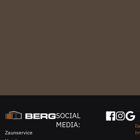
SOCIAL
MEDIA:
Da
Zaunservice
I