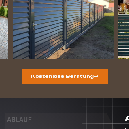
perfekt
geworden
und die
Hunde
lieben
ihre
gewonnene
Freiheit.
Auf der
vorderen
Grundstücksseite
ist auch
noch ein
Kostenlose Beratung
neuer
Zaun
geplant.
Dieser
Auftrag
wird auf
jeden Fall
ABLAUF
auch an