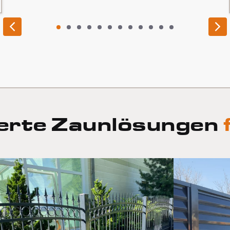
1
2
3
4
5
6
7
8
9
10
11
12
erte Zaunlösungen