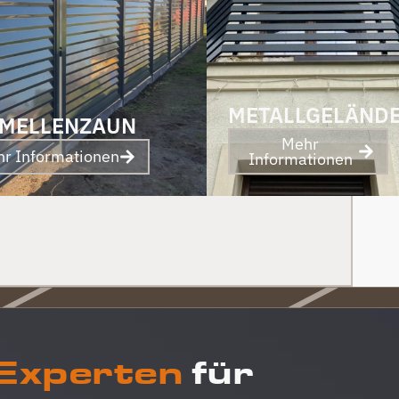
an Berg Zäune gehen. Klare Empfehlung von
uns! PS Nach Fertigstellung, gab es zum Dank
und Abschied sogar noch ein Paket mit
leckerem Honig. Danke auch dafür!
METALLGELÄND
MELLENZAUN
Mehr
r Informationen
Informationen
 Experten
für