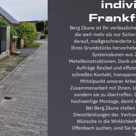
indiv
Frankf
Berg Zäune ist Ihr verlässlic
die weit mehr als nur Sicher
darauf, maßgeschneiderte Lö
Ihres Grundstücks hervorhebe
Systemzäunen aus 2D
Metallkonstruktionen. Dank un
Aufträge flexibel und effi
schnellen Kontakt, transpar
Mittelpunkt unserer Arbei
Zusammenarbeit mit Ihnen. Unse
sondern sie zu übertreffen.
hochwertige Montage, damit d
Bei Berg Zäune stellen 
Dienstleistungen dar. Vertra
Wünsche in die Wirklichkei
Offenbach suchen, sind Sie b