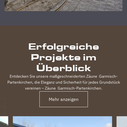
unserer
absoluten
Zufriedenheit
durchgeführt,
inkl.
elektrischem
Einfahrtstor
Erfolgreiche
und 2
Gartentüren,
Projekte im
waren
120m
Überblick
Zaun in 3
Tagen
Entdecken Sie unsere maßgeschneiderten Zäune
Garmisch-
fertig.
Partenkirchen
, die Eleganz und Sicherheit für jedes Grundstück
Obwohl
vereinen – Zäune
Garmisch-Partenkirchen
.
unser
Mehr anzeigen
Grundstück
nicht ganz
einfach
war
(Gefälle,