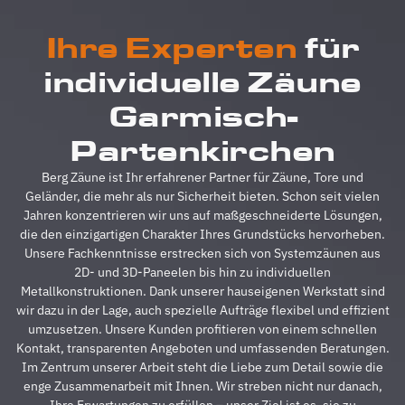
verlief
F
alles
b
Ihre Experten
für
absolut
u
reibungslos.
z
individuelle Zäune
Alle
A
Fragen
z
Garmisch-
wurden
V
im
g
Partenkirchen
Vorfeld
A
schnell
d
Berg Zäune ist Ihr erfahrener Partner für Zäune, Tore und
beantwortet,
A
Geländer, die mehr als nur Sicherheit bieten. Schon seit vielen
auf
s
Jahren konzentrieren wir uns auf maßgeschneiderte Lösungen,
Sonderwünsche
s
die den einzigartigen Charakter Ihres Grundstücks hervorheben.
wurde
A
Unsere Fachkenntnisse erstrecken sich von Systemzäunen aus
eingegangen
h
2D- und 3D-Paneelen bis hin zu individuellen
und
s
Metallkonstruktionen. Dank unserer hauseigenen Werkstatt sind
Verständigungsprob
e
wir dazu in der Lage, auch spezielle Aufträge flexibel und effizient
gab es
v
umzusetzen. Unsere Kunden profitieren von einem schnellen
auch
g
Kontakt, transparenten Angeboten und umfassenden Beratungen.
keine,
u
Im Zentrum unserer Arbeit steht die Liebe zum Detail sowie die
ganz zu
m
enge Zusammenarbeit mit Ihnen. Wir streben nicht nur danach,
schweigen
d
Ihre Erwartungen zu erfüllen – unser Ziel ist es, sie zu