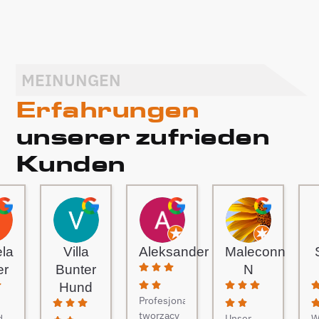
MEINUNGEN
Erfahrungen
unserer zufrieden
Kunden
ela
Villa
Aleksander
Maleconn
er
Bunter
N
Hund
Profesjonaliści
tworzący
d
Unser
W