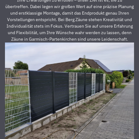
davon,
A
übertreffen. Dabei legen wir großen Wert auf eine präzise Planung
dass der
z
und erstklassige Montage, damit das Endprodukt genau Ihren
Preis auch
s
Vorstellungen entspricht. Bei Berg Zäune stehen Kreativität und
unschlagbar
u
Individualität stets im Fokus. Vertrauen Sie auf unsere Erfahrung
war. Die 2
z
und Flexibilität, um Ihre Wünsche wahr werden zu lassen, denn
Männer,
u
Zäune in Garmisch-Partenkirchen sind unsere Leidenschaft.
die vor
Z
Ort waren
a
und den
D
Zaun
E
aufgestellt
is
haben,
u
waren
s
super
r
nett,
z
fleißig,
V
zuverlässig
D
und
d
pünktlich.
h
Alles
S
wurde zu