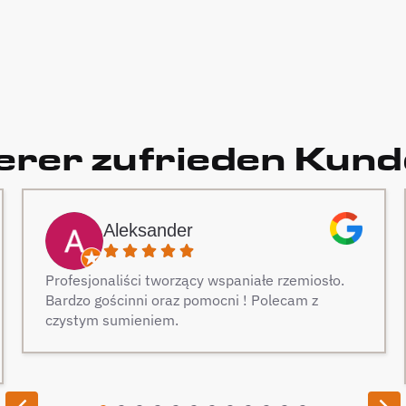
rer zufrieden Kun
Aleksander
Profesjonaliści tworzący wspaniałe rzemiosło.
Bardzo gościnni oraz pomocni ! Polecam z
czystym sumieniem.