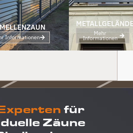
und Abschied sogar noch ein Paket mit
leckerem Honig. Danke auch dafür!
METALLGELÄND
MELLENZAUN
Mehr
r Informationen
Informationen
 Experten
für
iduelle Zäune