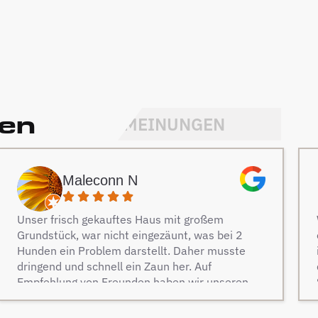
den
MEINUNGEN
Maleconn N
Unser frisch gekauftes Haus mit großem
Grundstück, war nicht eingezäunt, was bei 2
Hunden ein Problem darstellt. Daher musste
dringend und schnell ein Zaun her. Auf
Empfehlung von Freunden haben wir unseren
Zaun bei Berg Zäune beauftragt und es keine
Sekunde bereut. Dieser Tipp war wirklich Gold