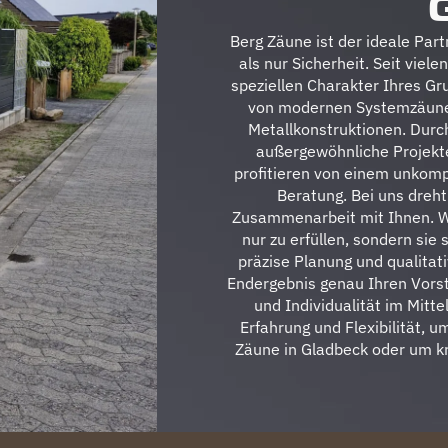
Berg Zäune ist der ideale Part
als nur Sicherheit. Seit viel
speziellen Charakter Ihres Gr
von modernen Systemzäunen
Metallkonstruktionen. Durch
außergewöhnliche Projekte
profitieren von einem unkomp
Beratung. Bei uns dreht
Zusammenarbeit mit Ihnen. Wi
nur zu erfüllen, sondern sie
präzise Planung und qualitat
Endergebnis genau Ihren Vorst
und Individualität im Mitt
Erfahrung und Flexibilität, 
Zäune in Gladbeck oder um kre