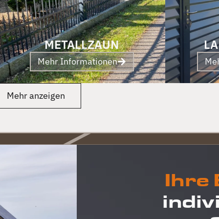
METALLZAUN
LA
Mehr Informationen
Meh
Mehr anzeigen
Ihre
indiv