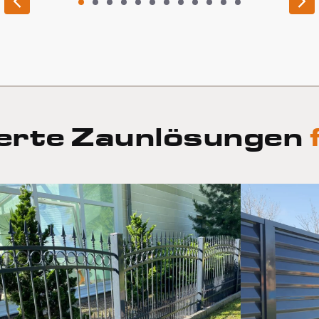
1
2
3
4
5
6
7
8
9
10
11
12
erte Zaunlösungen