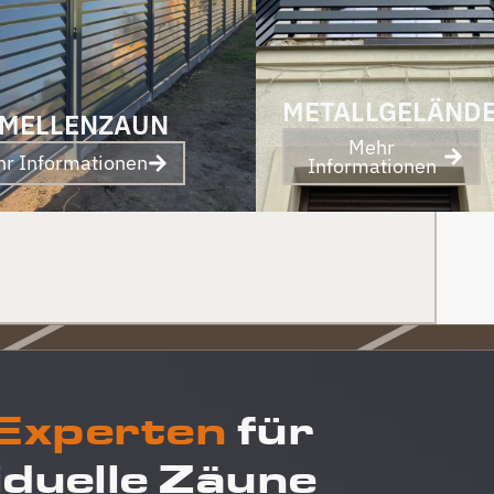
uns! PS Nach Fertigstellung, gab es zum Dank
und Abschied sogar noch ein Paket mit
leckerem Honig. Danke auch dafür!
METALLGELÄND
MELLENZAUN
Mehr
r Informationen
Informationen
 Experten
für
iduelle Zäune