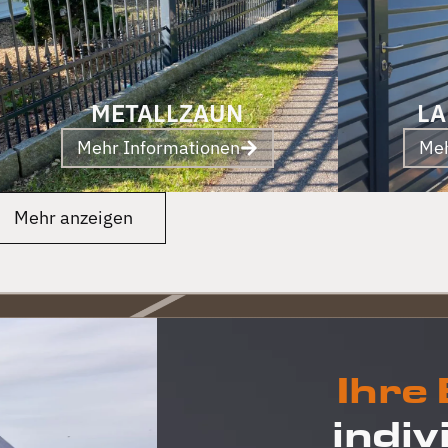
METALLZAUN
LA
Mehr Informationen
Meh
Mehr anzeigen
Ihre
indiv