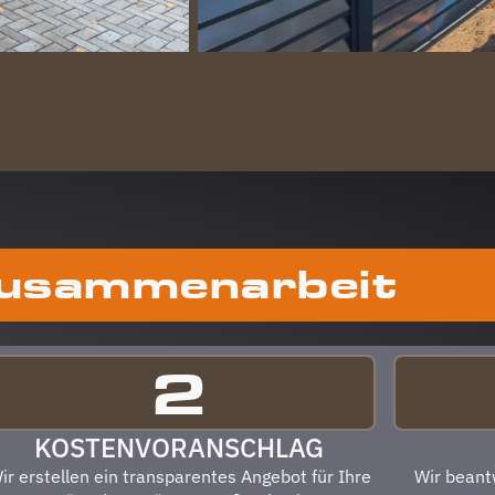
Zusammenarbeit
ABLAU
2
KOSTENVORANSCHLAG
ir erstellen ein transparentes Angebot für Ihre
Wir beant