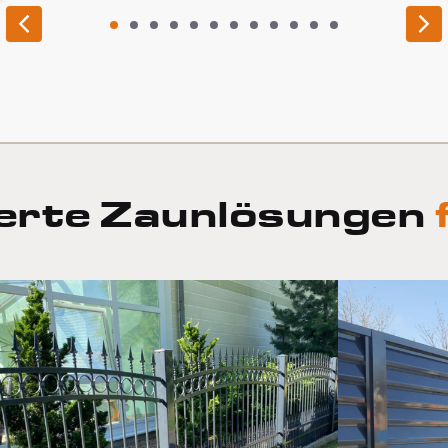
1
2
3
4
5
6
7
8
9
10
11
12
erte Zaunlösungen