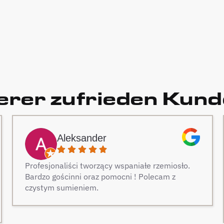
rer zufrieden Kun
Aleksander
Profesjonaliści tworzący wspaniałe rzemiosło.
Bardzo gościnni oraz pomocni ! Polecam z
czystym sumieniem.