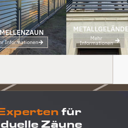
uns! PS Nach Fertigstellung, gab es zum Dank
und Abschied sogar noch ein Paket mit
leckerem Honig. Danke auch dafür!
METALLGELÄND
MELLENZAUN
Mehr
r Informationen
Informationen
 Experten
für
iduelle Zäune