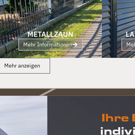
METALLZAUN
LA
Mehr Informationen
Meh
Mehr anzeigen
Ihre
indiv