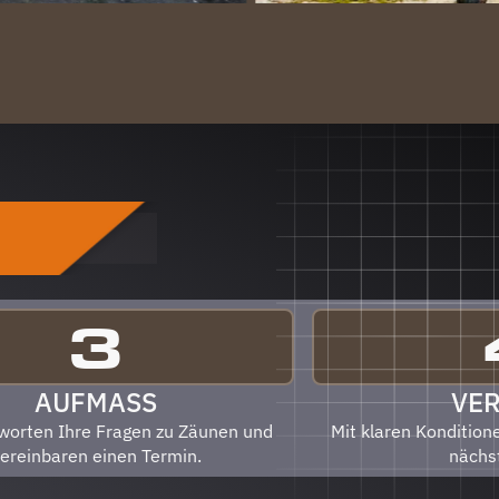
F
3
AUFMASS
VE
worten Ihre Fragen zu Zäunen und
Mit klaren Konditione
ereinbaren einen Termin.
nächs