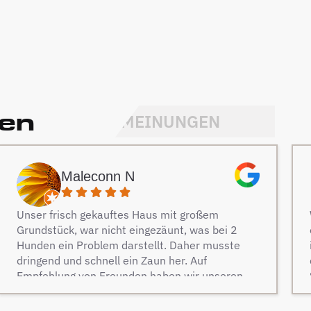
den
MEINUNGEN
Maleconn N
Unser frisch gekauftes Haus mit großem
Grundstück, war nicht eingezäunt, was bei 2
Hunden ein Problem darstellt. Daher musste
dringend und schnell ein Zaun her. Auf
Empfehlung von Freunden haben wir unseren
Zaun bei Berg Zäune beauftragt und es keine
Sekunde bereut. Dieser Tipp war wirklich Gold