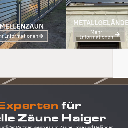
und Abschied sogar noch ein Paket mit
leckerem Honig. Danke auch dafür!
METALLGELÄND
MELLENZAUN
Mehr
r Informationen
Informationen
 Experten
für
elle Zäune Haiger
würdiger Partner, wenn es um Zäune, Tore und Geländer