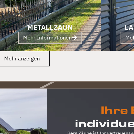
METALLZAUN
LA
Mehr Informationen
Meh
Mehr anzeigen
Ihre
individu
Berg Zäune ist Ihr vertrauens