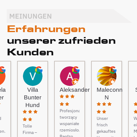
MEINUNGEN
Erfahrungen
unserer zufrieden
Kunden
ela
Villa
Aleksander
Maleconn
er
Bunter
N
Hund
Profesjonaliści
tworzący
d
Unser
W
wspaniałe
frisch
e
Tolle
rzemiosło.
en.
gekauftes
M
Firma –
Bardzo