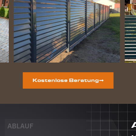
perfekt
geworden
und die
Hunde
lieben
ihre
gewonnene
Freiheit.
Auf der
vorderen
Grundstücksseite
ist auch
noch ein
Kostenlose Beratung
neuer
Zaun
geplant.
Dieser
Auftrag
wird auf
jeden Fall
ABLAUF
auch an