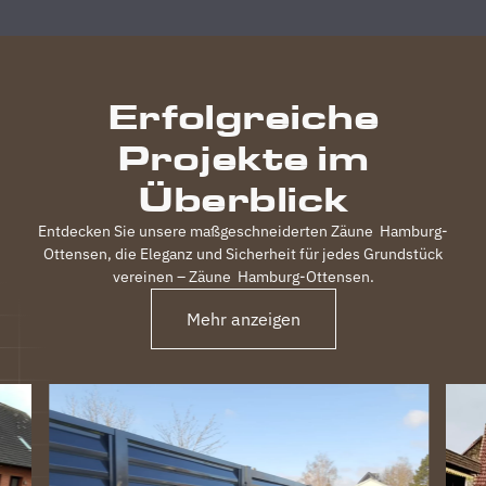
durchgeführt,
inkl.
elektrischem
Einfahrtstor
Erfolgreiche
und 2
Gartentüren,
Projekte im
waren
120m
Überblick
Zaun in 3
Tagen
Entdecken Sie unsere maßgeschneiderten Zäune
Hamburg-
fertig.
Ottensen
, die Eleganz und Sicherheit für jedes Grundstück
Obwohl
vereinen – Zäune
Hamburg-Ottensen
.
unser
Grundstück
Mehr anzeigen
nicht ganz
einfach
war
(Gefälle,
Bachlauf)
ist der
Zaun