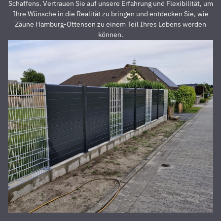
Preis auch
s
Schaffens. Vertrauen Sie auf unsere Erfahrung und Flexibilität, um
unschlagbar
u
Ihre Wünsche in die Realität zu bringen und entdecken Sie, wie
war. Die 2
z
Zäune Hamburg-Ottensen zu einem Teil Ihres Lebens werden
Männer,
u
können.
die vor
Z
Ort waren
a
und den
D
Zaun
E
aufgestellt
is
haben,
u
waren
s
super
r
nett,
z
fleißig,
V
zuverlässig
D
und
d
pünktlich.
h
Alles
S
wurde zu
unserer
absoluten
Zufriedenheit