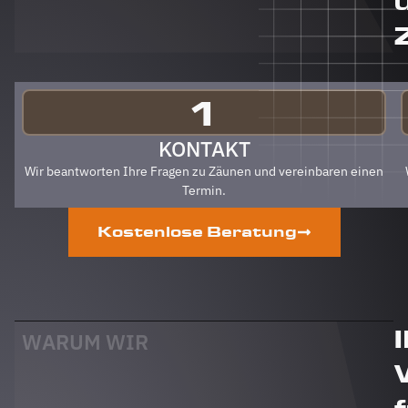
Berg
Zäune
gehen.
Klare
Empfehlung
von uns!
1
PS Nach
Fertigstellung,
KONTAKT
gab es
Wir beantworten Ihre Fragen zu Zäunen und vereinbaren einen
zum Dank
Termin.
und
Abschied
Kostenlose Beratung
sogar
noch ein
Paket mit
leckerem
Honig.
Danke
WARUM WIR
auch
dafür!