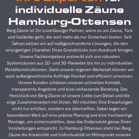
reibungslos.
z
individuelle Zäune
Alle
A
Fragen
z
Hamburg-Ottensen
wurden
V
im
g
Berg Zäune ist Ihr zuverlässiger Partner, wenn es um Zäune, Tore
Vorfeld
A
und Geländer geht, die weit mehr als nur Sicherheit bieten. Seit
schnell
d
Jahren setzen wir auf maßgeschneiderte Lösungen, die den
beantwortet,
A
einzigartigen Charakter Ihres Grundstücks zum Ausdruck bringen.
auf
s
Unsere Fachkompetenz erstreckt sich von robusten
Sonderwünsche
s
Systemzäunen aus 2D- und 3D-Paneelen bis hin zu individuellen
wurde
A
Metallkonstruktionen. Dank unserer eigenen Werkstatt können wir
eingegangen
h
auch außergewöhnliche Aufträge flexibel und effizient umsetzen.
und
s
Unsere Kunden schätzen unseren schnellen Kontakt,
Verständigungsprob
e
transparente Angebote und eine umfassende Beratung. Das
gab es
v
Herzstück von Berg Zäune ist unsere Liebe zum Detail und die
auch
g
enge Zusammenarbeit mit Ihnen. Wir möchten Ihre Erwartungen
keine,
u
nicht nur erfüllen, sondern sie übertreffen. Dabei legen wir
ganz zu
m
besonderen Wert auf eine präzise Planung und eine hochwertige
schweigen
d
Montage, um sicherzustellen, dass das Endprodukt genau Ihren
davon,
A
Vorstellungen entspricht. In Hamburg-Ottensen steht bei Berg
dass der
z
Zäune die Kreativität und Individualität im Mittelpunkt unseres