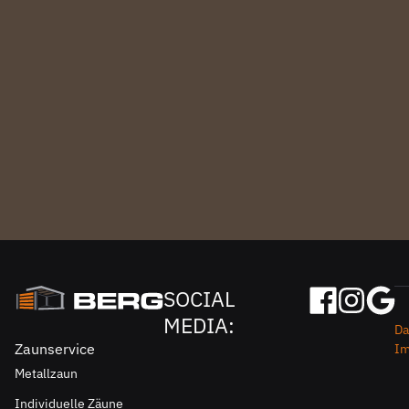
SOCIAL
MEDIA:
Da
Zaunservice
I
Metallzaun
Individuelle Zäune