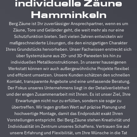
individuelle Zäune
Alle
A
Fragen
z
Hamminkeln
wurden
V
im
g
Berg Zäune ist Ihr zuverlässiger Ansprechpartner, wenn es um
Vorfeld
A
Zäune, Tore und Geländer geht, die weit mehr als nur eine
schnell
d
Schutzfunktion bieten. Seit vielen Jahren entwickeln wir
beantwortet,
A
maßgeschneiderte Lösungen, die den einzigartigen Charakter
auf
s
Ihres Grundstücks hervorheben. Unser Fachwissen erstreckt sich
Sonderwünsche
s
über Systemzäune aus 2D- und 3D-Paneelen bis hin zu
wurde
A
individuellen Metallkonstruktionen. In unserer hauseigenen
eingegangen
h
Werkstatt können wir auch außergewöhnliche Projekte flexibel
und
s
und effizient umsetzen. Unsere Kunden schätzen den schnellen
Verständigungsprob
e
Kontakt, transparente Angebote und eine umfassende Beratung.
gab es
v
Der Fokus unseres Unternehmens liegt in der Detailverliebtheit
auch
g
und der engen Zusammenarbeit mit Ihnen. Es ist unser Ziel, Ihre
keine,
u
Erwartungen nicht nur zu erfüllen, sondern sie sogar zu
ganz zu
m
übertreffen. Wir legen großen Wert auf präzise Planung und
schweigen
d
hochwertige Montage, damit das Endprodukt exakt Ihren
davon,
A
Vorstellungen entspricht. Bei Berg Zäune stehen Kreativität und
dass der
z
Individualität im Zentrum unseres Schaffens. Vertrauen Sie auf
Preis auch
s
unsere Erfahrung und Flexibilität, um Ihre Wünsche in die Tat