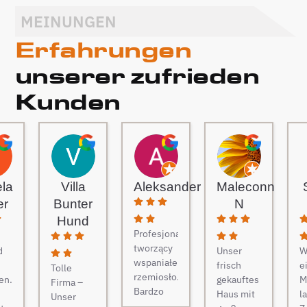
MEINUNGEN
Erfahrungen
unserer zufrieden
Kunden
ela
Villa
Aleksander
Maleconn
er
Bunter
N
Hund
Profesjonaliści
tworzący
d
Unser
W
wspaniałe
frisch
e
Tolle
rzemiosło.
en.
gekauftes
M
Firma –
Bardzo
Haus mit
l
Unser
gościnni