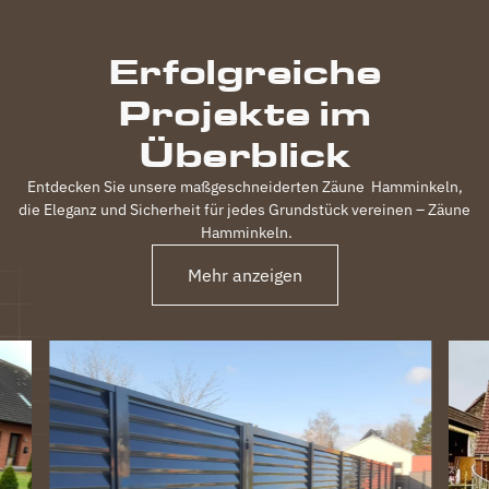
inkl.
elektrischem
Erfolgreiche
Einfahrtstor
und 2
Projekte im
Gartentüren,
waren
Überblick
120m
Zaun in 3
Entdecken Sie unsere maßgeschneiderten Zäune
Hamminkeln
,
Tagen
die Eleganz und Sicherheit für jedes Grundstück vereinen – Zäune
fertig.
Hamminkeln
.
Obwohl
unser
Mehr anzeigen
Grundstück
nicht ganz
einfach
war
(Gefälle,
Bachlauf)
ist der
Zaun
perfekt