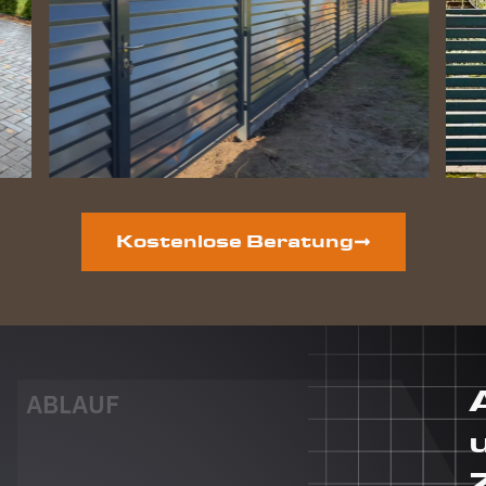
geworden
und die
Hunde
lieben
ihre
gewonnene
Freiheit.
Auf der
vorderen
Grundstücksseite
ist auch
Kostenlose Beratung
noch ein
neuer
Zaun
geplant.
Dieser
Auftrag
wird auf
ABLAUF
jeden Fall
auch an
Berg