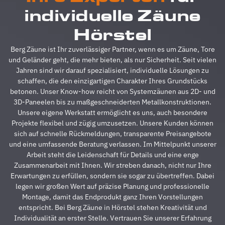
reibungslos.
z
individuelle Zäune
Alle
A
Fragen
z
Hörstel
wurden
V
im
g
Berg Zäune ist Ihr zuverlässiger Partner, wenn es um Zäune, Tore
Vorfeld
A
und Geländer geht, die mehr bieten, als nur Sicherheit. Seit vielen
schnell
d
Jahren sind wir darauf spezialisiert, individuelle Lösungen zu
beantwortet,
A
schaffen, die den einzigartigen Charakter Ihres Grundstücks
auf
s
betonen. Unser Know-how reicht von Systemzäunen aus 2D- und
Sonderwünsche
s
3D-Paneelen bis zu maßgeschneiderten Metallkonstruktionen.
wurde
A
Unsere eigene Werkstatt ermöglicht es uns, auch besondere
eingegangen
h
Projekte flexibel und zügig umzusetzen. Unsere Kunden können
und
s
sich auf schnelle Rückmeldungen, transparente Preisangebote
Verständigungsprob
e
und eine umfassende Beratung verlassen. Im Mittelpunkt unserer
gab es
v
Arbeit steht die Leidenschaft für Details und eine enge
auch
g
Zusammenarbeit mit Ihnen. Wir streben danach, nicht nur Ihre
keine,
u
Erwartungen zu erfüllen, sondern sie sogar zu übertreffen. Dabei
ganz zu
m
legen wir großen Wert auf präzise Planung und professionelle
schweigen
d
Montage, damit das Endprodukt ganz Ihren Vorstellungen
davon,
A
entspricht. Bei Berg Zäune in Hörstel stehen Kreativität und
dass der
z
Individualität an erster Stelle. Vertrauen Sie unserer Erfahrung