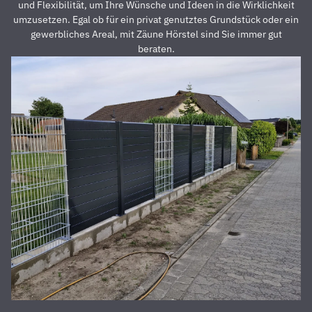
Preis auch
s
und Flexibilität, um Ihre Wünsche und Ideen in die Wirklichkeit
unschlagbar
u
umzusetzen. Egal ob für ein privat genutztes Grundstück oder ein
war. Die 2
z
gewerbliches Areal, mit Zäune Hörstel sind Sie immer gut
Männer,
u
beraten.
die vor
Z
Ort waren
a
und den
D
Zaun
E
aufgestellt
is
haben,
u
waren
s
super
r
nett,
z
fleißig,
V
zuverlässig
D
und
d
pünktlich.
h
Alles
S
wurde zu
unserer
absoluten
Zufriedenheit