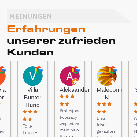
MEINUNGEN
Erfahrungen
unserer zufrieden
Kunden
ela
Villa
Aleksander
Maleconn
er
Bunter
N
Hund
Profesjonaliści
tworzący
d
Unser
W
wspaniałe
frisch
e
Tolle
rzemiosło.
en.
gekauftes
M
Firma –
Bardzo