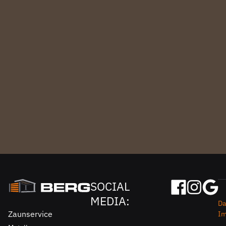
SOCIAL
MEDIA:
Da
Zaunservice
I