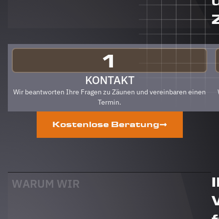
Berg
Zäune
gehen.
Klare
Empfehlung
von uns!
1
PS Nach
Fertigstellung,
KONTAKT
gab es
Wir beantworten Ihre Fragen zu Zäunen und vereinbaren einen
zum Dank
Termin.
und
Abschied
Kostenlose Beratung
sogar
noch ein
Paket mit
leckerem
Honig.
Danke
WARUM WIR
auch
dafür!