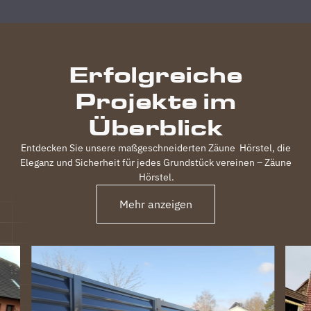
durchgeführt,
inkl.
elektrischem
Einfahrtstor
Erfolgreiche
und 2
Gartentüren,
Projekte im
waren
120m
Überblick
Zaun in 3
Tagen
Entdecken Sie unsere maßgeschneiderten Zäune
Hörstel
, die
fertig.
Eleganz und Sicherheit für jedes Grundstück vereinen – Zäune
Obwohl
Hörstel
.
unser
Grundstück
Mehr anzeigen
nicht ganz
einfach
war
(Gefälle,
Bachlauf)
ist der
Zaun