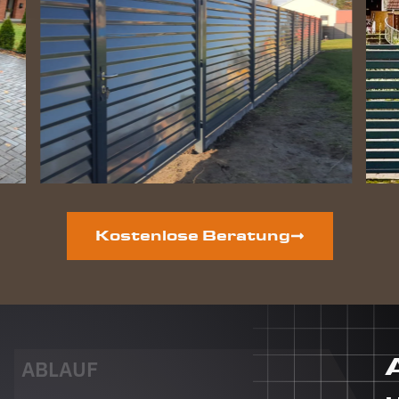
perfekt
geworden
und die
Hunde
lieben
ihre
gewonnene
Freiheit.
Auf der
vorderen
Grundstücksseite
ist auch
noch ein
Kostenlose Beratung
neuer
Zaun
geplant.
Dieser
Auftrag
wird auf
jeden Fall
ABLAUF
auch an