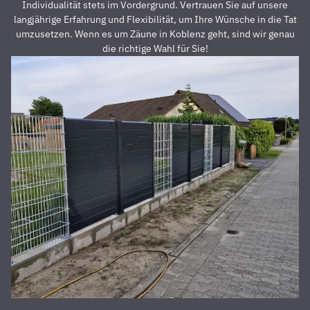
dass der
z
Individualität stets im Vordergrund. Vertrauen Sie auf unsere
Preis auch
s
langjährige Erfahrung und Flexibilität, um Ihre Wünsche in die Tat
unschlagbar
u
umzusetzen. Wenn es um Zäune in Koblenz geht, sind wir genau
war. Die 2
z
die richtige Wahl für Sie!
Männer,
u
die vor
Z
Ort waren
a
und den
D
Zaun
E
aufgestellt
is
haben,
u
waren
s
super
r
nett,
z
fleißig,
V
zuverlässig
D
und
d
pünktlich.
h
Alles
S
wurde zu
unserer
absoluten