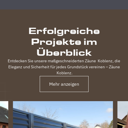
Zufriedenheit
durchgeführt,
inkl.
elektrischem
Erfolgreiche
Einfahrtstor
und 2
Projekte im
Gartentüren,
waren
Überblick
120m
Zaun in 3
Entdecken Sie unsere maßgeschneiderten Zäune
Koblenz
, die
Tagen
Eleganz und Sicherheit für jedes Grundstück vereinen – Zäune
fertig.
Koblenz
.
Obwohl
unser
Mehr anzeigen
Grundstück
nicht ganz
einfach
war
(Gefälle,
Bachlauf)
ist der