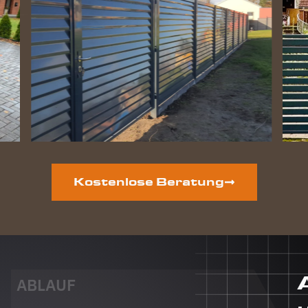
Zaun
perfekt
geworden
und die
Hunde
lieben
ihre
gewonnene
Freiheit.
Auf der
vorderen
Grundstücksseite
ist auch
Kostenlose Beratung
noch ein
neuer
Zaun
geplant.
Dieser
Auftrag
wird auf
ABLAUF
jeden Fall