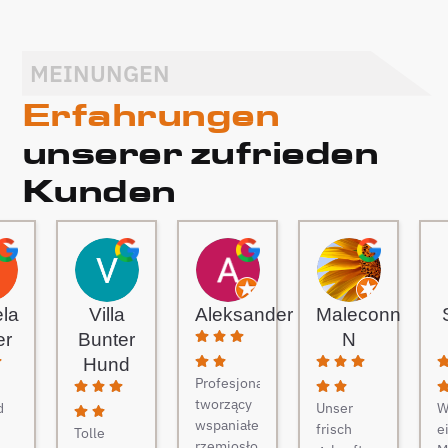
MEINUNGEN
Erfahrungen
unserer zufrieden
Kunden
ela
Villa
Aleksander
Maleconn
er
Bunter
N
Hund
Profesjonaliści
tworzący
d
Unser
W
wspaniałe
frisch
e
Tolle
rzemiosło.