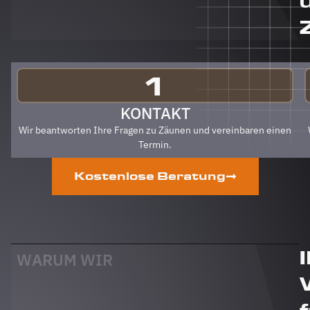
auch an
Berg
Zäune
gehen.
Klare
Empfehlung
1
von uns!
PS Nach
KONTAKT
Fertigstellung,
Wir beantworten Ihre Fragen zu Zäunen und vereinbaren einen
gab es
Termin.
zum Dank
und
Kostenlose Beratung
Abschied
sogar
noch ein
Paket mit
leckerem
Honig.
WARUM WIR
Danke
auch
dafür!