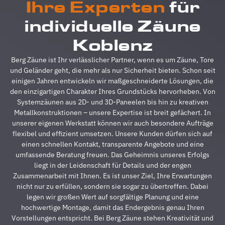
Ihre Experten
für
absolut
u
reibungslos.
z
individuelle Zäune
Alle
A
Fragen
z
Koblenz
wurden
V
im
g
Berg Zäune ist Ihr verlässlicher Partner, wenn es um Zäune, Tore
Vorfeld
A
und Geländer geht, die mehr als nur Sicherheit bieten. Schon seit
schnell
d
einigen Jahren entwickeln wir maßgeschneiderte Lösungen, die
beantwortet,
A
den einzigartigen Charakter Ihres Grundstücks hervorheben. Von
auf
s
Systemzäunen aus 2D- und 3D-Paneelen bis hin zu kreativen
Sonderwünsche
s
Metallkonstruktionen – unsere Expertise ist breit gefächert. In
wurde
A
unserer eigenen Werkstatt können wir auch besondere Aufträge
eingegangen
h
flexibel und effizient umsetzen. Unsere Kunden dürfen sich auf
und
s
einen schnellen Kontakt, transparente Angebote und eine
Verständigungsprob
e
umfassende Beratung freuen. Das Geheimnis unseres Erfolgs
gab es
v
liegt in der Leidenschaft für Details und der engen
auch
g
Zusammenarbeit mit Ihnen. Es ist unser Ziel, Ihre Erwartungen
keine,
u
nicht nur zu erfüllen, sondern sie sogar zu übertreffen. Dabei
ganz zu
m
legen wir großen Wert auf sorgfältige Planung und eine
schweigen
d
hochwertige Montage, damit das Endergebnis genau Ihren
davon,
A
Vorstellungen entspricht. Bei Berg Zäune stehen Kreativität und