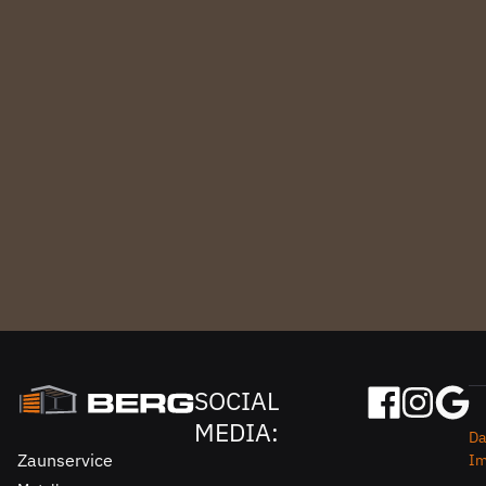
SOCIAL
MEDIA:
Da
Zaunservice
I