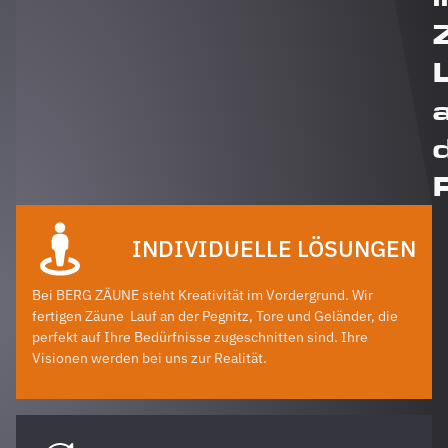
INDIVIDUELLE LÖSUNGEN
Bei BERG ZÄUNE steht Kreativität im Vordergrund. Wir
fertigen Zäune
Lauf an der Pegnitz
, Tore und Geländer, die
perfekt auf Ihre Bedürfnisse zugeschnitten sind. Ihre
Visionen werden bei uns zur Realität.