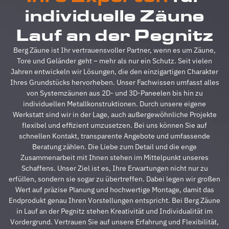
reibungslos.
z
individuelle Zäune
Alle
A
Fragen
z
Lauf an der Pegnitz
wurden
V
im
g
Berg Zäune ist Ihr vertrauensvoller Partner, wenn es um Zäune,
Vorfeld
A
Tore und Geländer geht – mehr als nur ein Schutz. Seit vielen
schnell
d
Jahren entwickeln wir Lösungen, die den einzigartigen Charakter
beantwortet,
A
Ihres Grundstücks hervorheben. Unser Fachwissen umfasst alles
auf
s
von Systemzäunen aus 2D- und 3D-Paneelen bis hin zu
Sonderwünsche
s
individuellen Metallkonstruktionen. Durch unsere eigene
wurde
A
Werkstatt sind wir in der Lage, auch außergewöhnliche Projekte
eingegangen
h
flexibel und effizient umzusetzen. Bei uns können Sie auf
und
s
schnellen Kontakt, transparente Angebote und umfassende
Verständigungsprob
e
Beratung zählen. Die Liebe zum Detail und die enge
gab es
v
Zusammenarbeit mit Ihnen stehen im Mittelpunkt unseres
auch
g
Schaffens. Unser Ziel ist es, Ihre Erwartungen nicht nur zu
keine,
u
erfüllen, sondern sie sogar zu übertreffen. Dabei legen wir großen
ganz zu
m
Wert auf präzise Planung und hochwertige Montage, damit das
schweigen
d
Endprodukt genau Ihren Vorstellungen entspricht. Bei Berg Zäune
davon,
A
in Lauf an der Pegnitz stehen Kreativität und Individualität im
dass der
z
Vordergrund. Vertrauen Sie auf unsere Erfahrung und Flexibilität,