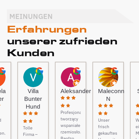
MEINUNGEN
Erfahrungen
unserer zufrieden
Kunden
ela
Villa
Aleksander
Maleconn
er
Bunter
N
Hund
Profesjonaliści
tworzący
d
Unser
W
wspaniałe
frisch
e
Tolle
rzemiosło.
en.
gekauftes
M
Firma –
Bardzo