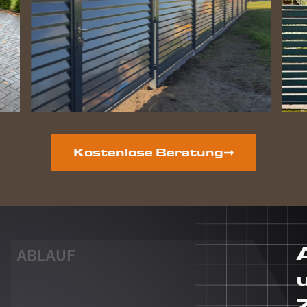
perfekt
geworden
und die
Hunde
lieben
ihre
gewonnene
Freiheit.
Auf der
vorderen
Grundstücksseite
Kostenlose Beratung
ist auch
noch ein
neuer
Zaun
geplant.
Dieser
Auftrag
ABLAUF
wird auf
jeden Fall
auch an