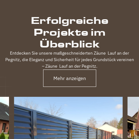
durchgeführt,
inkl.
Erfolgreiche
elektrischem
Einfahrtstor
Projekte im
und 2
Gartentüren,
Überblick
waren
120m
Entdecken Sie unsere maßgeschneiderten Zäune
Lauf an der
Zaun in 3
Pegnitz
, die Eleganz und Sicherheit für jedes Grundstück vereinen
Tagen
– Zäune
Lauf an der Pegnitz
.
fertig.
Obwohl
Mehr anzeigen
unser
Grundstück
nicht ganz
einfach
war
(Gefälle,
Bachlauf)
ist der
Zaun