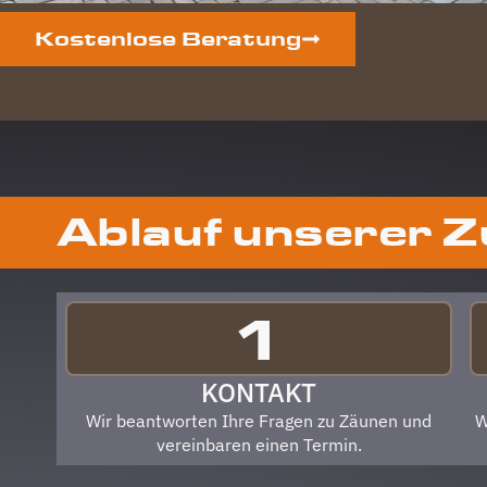
Kostenlose Beratung
Ablauf unserer 
1
KONTAKT
Wir beantworten Ihre Fragen zu Zäunen und
W
vereinbaren einen Termin.