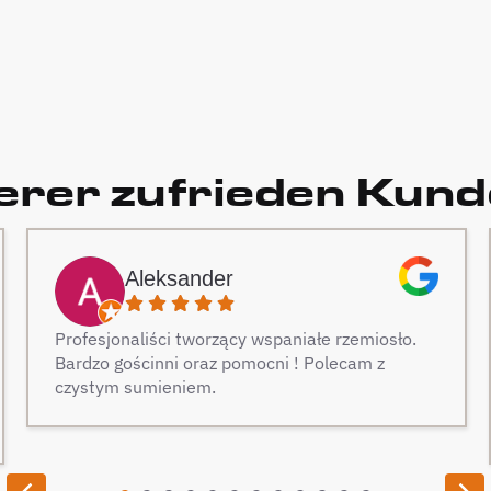
rer zufrieden Kun
Aleksander
Profesjonaliści tworzący wspaniałe rzemiosło.
Bardzo gościnni oraz pomocni ! Polecam z
czystym sumieniem.