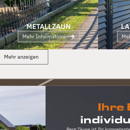
METALLZAUN
LA
Mehr Informationen
Meh
Mehr anzeigen
Ihre
individ
Berg Zäune ist Ihr kompetente