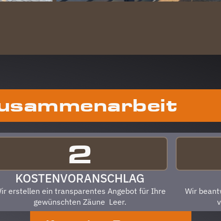
Zusammenarbeit
ABLAU
2
KOSTENVORANSCHLAG
ir erstellen ein transparentes Angebot für Ihre
Wir beant
gewünschten Zäune
Leer
.
v