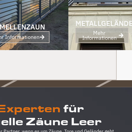
und Abschied sogar noch ein Paket mit
leckerem Honig. Danke auch dafür!
METALLGELÄND
MELLENZAUN
Mehr
r Informationen
Informationen
 Experten
für
uelle Zäune Leer
r Partner, wenn es um Zäune, Tore und Geländer geht,