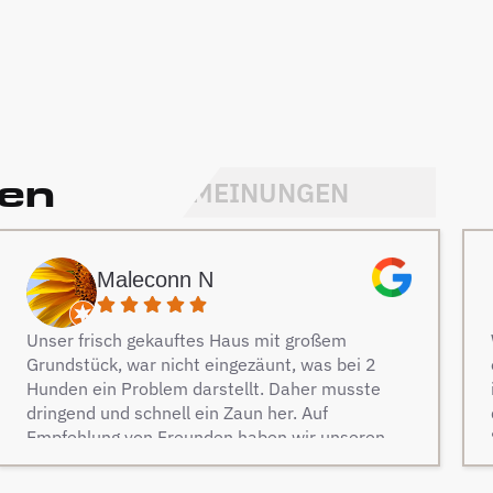
den
MEINUNGEN
Maleconn N
Unser frisch gekauftes Haus mit großem
Grundstück, war nicht eingezäunt, was bei 2
Hunden ein Problem darstellt. Daher musste
dringend und schnell ein Zaun her. Auf
Empfehlung von Freunden haben wir unseren
Zaun bei Berg Zäune beauftragt und es keine
Sekunde bereut. Dieser Tipp war wirklich Gold