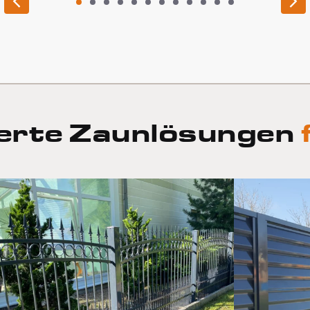
1
2
3
4
5
6
7
8
9
10
11
12
erte Zaunlösungen