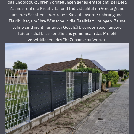
davon,
A
das Endprodukt Ihren Vorstellungen genau entspricht. Bei Berg
dass der
z
Zäune steht die Kreativität und Individualität im Vordergrund
Preis auch
s
unseres Schaffens. Vertrauen Sie auf unsere Erfahrung und
unschlagbar
u
Flexibilität, um Ihre Wünsche in die Realität zu bringen. Zäune
war. Die 2
z
Löhne sind nicht nur unser Geschäft, sondern auch unsere
Männer,
u
Leidenschaft. Lassen Sie uns gemeinsam das Projekt
die vor
Z
verwirklichen, das Ihr Zuhause aufwertet!
Ort waren
a
und den
D
Zaun
E
aufgestellt
is
haben,
u
waren
s
super
r
nett,
z
fleißig,
V
zuverlässig
D
und
d
pünktlich.
h
Alles
S
wurde zu
unserer