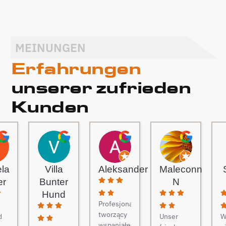
MEINUNGEN
Erfahrungen
unserer zufrieden
Kunden
ela
Villa
Aleksander
Maleconn
er
Bunter
N
Hund
Profesjonaliści
tworzący
d
Unser
W
wspaniałe