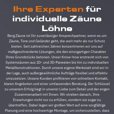
alles
b
Ihre Experten
für
absolut
u
reibungslos.
z
individuelle Zäune
Alle
A
Fragen
z
Löhne
wurden
V
im
g
Berg Zäune ist Ihr zuverlässiger Ansprechpartner, wenn es um
Vorfeld
A
Zäune, Tore und Geländer geht, die weit mehr als nur Schutz
schnell
d
bieten. Seit zahlreichen Jahren konzentrieren wir uns auf
beantwortet,
A
maßgeschneiderte Lösungen, die den einzigartigen Charakter
auf
s
Ihres Grundstücks betonen. Unser Know-how erstreckt sich von
Sonderwünsche
s
Systemzäunen aus 2D- und 3D-Paneelen bis hin zu individuellen
wurde
A
Metallkonstruktionen. Durch unsere eigene Werkstatt sind wir in
eingegangen
h
der Lage, auch außergewöhnliche Aufträge flexibel und effektiv
und
s
umzusetzen. Unsere Kunden profitieren von schnellem Kontakt,
Verständigungsprob
e
klaren Angeboten und einer umfassenden Beratung. Der Schlüssel
gab es
v
zu unserem Erfolg liegt in unserer Liebe zum Detail und der engen
auch
g
Zusammenarbeit mit Ihnen. Wir streben danach, Ihre
keine,
u
Erwartungen nicht nur zu erfüllen, sondern sie sogar zu
ganz zu
m
übertreffen. Dabei legen wir großen Wert auf eine sorgfältige
schweigen
d
Planung und eine hochwertige Montage, um sicherzustellen, dass