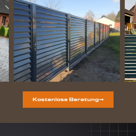
ist der
Zaun
perfekt
geworden
und die
Hunde
lieben
ihre
gewonnene
Freiheit.
Auf der
vorderen
Grundstücksseite
ist auch
noch ein
neuer
Kostenlose Beratung
Zaun
geplant.
Dieser
Auftrag
wird auf