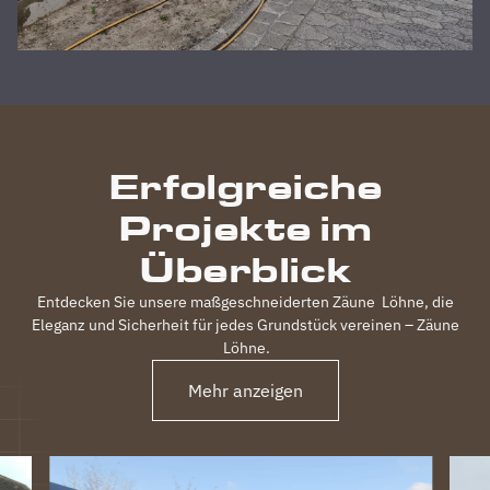
absoluten
Zufriedenheit
durchgeführt,
inkl.
elektrischem
Einfahrtstor
und 2
Erfolgreiche
Gartentüren,
waren
Projekte im
120m
Zaun in 3
Überblick
Tagen
fertig.
Entdecken Sie unsere maßgeschneiderten Zäune
Löhne
, die
Obwohl
Eleganz und Sicherheit für jedes Grundstück vereinen – Zäune
unser
Löhne
.
Grundstück
nicht ganz
Mehr anzeigen
einfach
war
(Gefälle,
Bachlauf)