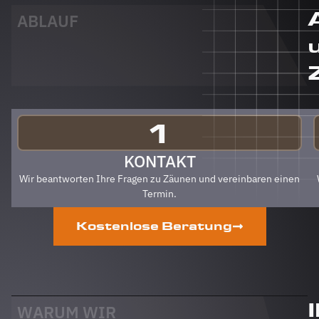
jeden Fall
auch an
ABLAUF
Berg
Zäune
gehen.
Klare
Empfehlung
von uns!
PS Nach
1
Fertigstellung,
gab es
KONTAKT
zum Dank
Wir beantworten Ihre Fragen zu Zäunen und vereinbaren einen
und
Termin.
Abschied
sogar
Kostenlose Beratung
noch ein
Paket mit
leckerem
Honig.
Danke
auch
WARUM WIR
dafür!