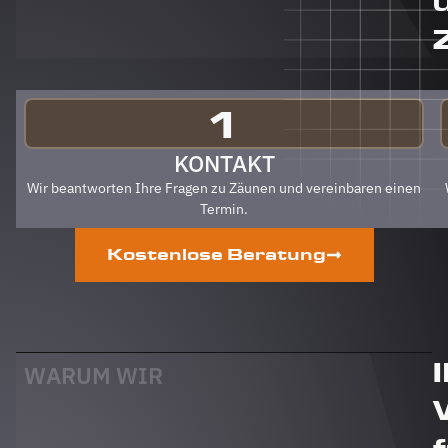
Berg
Zäune
gehen.
Klare
Empfehlung
von uns!
1
PS Nach
Fertigstellung,
KONTAKT
gab es
Wir beantworten Ihre Fragen zu Zäunen und vereinbaren einen
zum Dank
Termin.
und
Abschied
Kostenlose Beratung
sogar
noch ein
Paket mit
leckerem
Honig.
Danke
WARUM WIR
auch
dafür!