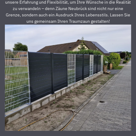
Preis auch
s
unsere Erfahrung und Flexibilität, um Ihre Wünsche in die Realität
unschlagbar
u
zu verwandeln – denn Zäune Neubrück sind nicht nur eine
war. Die 2
z
Grenze, sondern auch ein Ausdruck Ihres Lebensstils. Lassen Sie
Männer,
u
uns gemeinsam Ihren Traumzaun gestalten!
die vor
Z
Ort waren
a
und den
D
Zaun
E
aufgestellt
is
haben,
u
waren
s
super
r
nett,
z
fleißig,
V
zuverlässig
D
und
d
pünktlich.
h
Alles
S
wurde zu
unserer
absoluten
Zufriedenheit