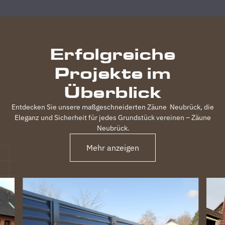
durchgeführt,
inkl.
elektrischem
Einfahrtstor
Erfolgreiche
und 2
Gartentüren,
Projekte im
waren
120m
Überblick
Zaun in 3
Tagen
Entdecken Sie unsere maßgeschneiderten Zäune
Neubrück
, die
fertig.
Eleganz und Sicherheit für jedes Grundstück vereinen – Zäune
Obwohl
Neubrück
.
unser
Grundstück
Mehr anzeigen
nicht ganz
einfach
war
(Gefälle,
Bachlauf)
ist der
Zaun