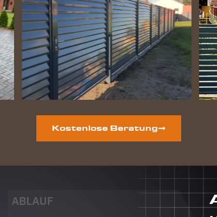
perfekt
geworden
und die
Hunde
lieben
ihre
gewonnene
Freiheit.
Auf der
vorderen
Grundstücksseite
ist auch
noch ein
Kostenlose Beratung
neuer
Zaun
geplant.
Dieser
Auftrag
wird auf
jeden Fall
ABLAUF
auch an