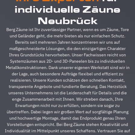
reibungslos.
z
individuelle Zäune
Alle
A
Fragen
z
Neubrück
wurden
V
im
g
Berg Zäune ist Ihr zuverlässiger Partner, wenn es um Zäune, Tore
Vorfeld
A
und Geländer geht, die mehr bieten als nur einfachen Schutz.
schnell
d
Bereits seit mehreren Jahren konzentrieren wir uns auf
beantwortet,
A
maßgeschneiderte Lösungen, die den einzigartigen Charakter
auf
s
Ihres Grundstücks hervorheben. Unser Fachwissen reicht von
Sonderwünsche
s
Systemzäunen aus 2D- und 3D-Paneelen bis zu individuellen
wurde
A
Metallkonstruktionen. Dank unserer eigenen Werkstatt sind wir in
eingegangen
h
der Lage, auch besondere Aufträge flexibel und effizient zu
und
s
realisieren. Unsere Kunden schätzen den schnellen Kontakt,
Verständigungsprob
e
transparente Angebote und fundierte Beratung. Das Herzstück
gab es
v
unseres Unternehmens ist die Leidenschaft für Details und die
auch
g
enge Zusammenarbeit mit Ihnen. Wir streben danach, Ihre
keine,
u
Erwartungen nicht nur zu erfüllen, sondern sie sogar zu
ganz zu
m
übertreffen. Dabei legen wir großen Wert auf sorgfältige Planung
schweigen
d
und hochwertige Montage, damit das Endprodukt genau Ihren
davon,
A
Vorstellungen entspricht. Bei Berg Zäune stehen Kreativität und
dass der
z
Individualität im Mittelpunkt unseres Schaffens. Vertrauen Sie auf