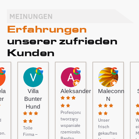
MEINUNGEN
Erfahrungen
unserer zufrieden
Kunden
ela
Villa
Aleksander
Maleconn
er
Bunter
N
Hund
Profesjonaliści
tworzący
d
Unser
W
wspaniałe
frisch
e
Tolle
rzemiosło.
en.
gekauftes
M
Firma –
Bardzo