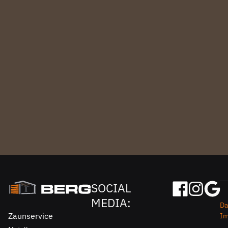
SOCIAL
MEDIA:
Da
Zaunservice
I