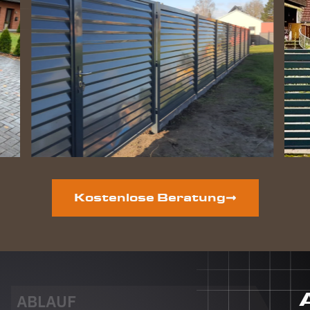
Zaun
perfekt
geworden
und die
Hunde
lieben
ihre
gewonnene
Freiheit.
Auf der
vorderen
Grundstücksseite
ist auch
noch ein
Kostenlose Beratung
neuer
Zaun
geplant.
Dieser
Auftrag
wird auf
jeden Fall
ABLAUF