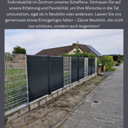
dass der
z
Individualität im Zentrum unseres Schaffens. Vertrauen Sie auf
Preis auch
s
unsere Erfahrung und Flexibilität, um Ihre Wünsche in die Tat
unschlagbar
u
umzusetzen, egal ob in Neukölln oder anderswo. Lassen Sie uns
war. Die 2
z
gemeinsam etwas Einzigartiges falten – Zäune Neukölln, die nicht
Männer,
u
nur schützen, sondern auch begeistern!
die vor
Z
Ort waren
a
und den
D
Zaun
E
aufgestellt
is
haben,
u
waren
s
super
r
nett,
z
fleißig,
V
zuverlässig
D
und
d
pünktlich.
h
Alles
S
wurde zu
unserer
absoluten