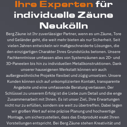
Ihre Experten
für
absolut
u
reibungslos.
z
individuelle Zäune
Alle
A
Fragen
z
Neukölln
wurden
V
im
g
Berg Zäune ist Ihr zuverlässiger Partner, wenn es um Zäune, Tore
Vorfeld
A
und Geländer geht, die weit mehr bieten als nur Sicherheit. Seit
schnell
d
vielen Jahren entwickeln wir maßgeschneiderte Lösungen, die
beantwortet,
A
den einzigartigen Charakter Ihres Grundstücks betonen. Unsere
auf
s
Fachkenntnisse umfassen alles von Systemzäunen aus 2D- und
Sonderwünsche
s
3D-Paneelen bis hin zu individuellen Metallkonstruktionen. Dank
wurde
A
unserer hauseigenen Werkstatt können wir auch
eingegangen
h
außergewöhnliche Projekte flexibel und zügig umsetzen. Unsere
und
s
Kunden können sich auf unkomplizierten Kontakt, transparente
Verständigungsprob
e
Angebote und eine umfassende Beratung verlassen. Der
gab es
v
Schlüssel zu unserem Erfolg ist die Liebe zum Detail und die enge
auch
g
Zusammenarbeit mit Ihnen. Es ist unser Ziel, Ihre Erwartungen
keine,
u
nicht nur zu erfüllen, sondern sie weit zu übertreffen. Dabei legen
ganz zu
m
wir großen Wert auf eine präzise Planung und hochwertige
schweigen
d
Montage, um sicherzustellen, dass das Endprodukt exakt Ihren
davon,
A
Vorstellungen entspricht. Bei Berg Zäune stehen Kreativität und