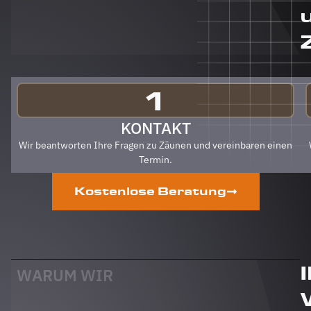
auch an
Berg
Zäune
gehen.
Klare
Empfehlung
von uns!
1
PS Nach
Fertigstellung,
KONTAKT
gab es
Wir beantworten Ihre Fragen zu Zäunen und vereinbaren einen
zum Dank
Termin.
und
Abschied
Kostenlose Beratung
sogar
noch ein
Paket mit
leckerem
Honig.
Danke
WARUM WIR
auch
dafür!