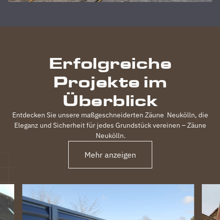
Zufriedenheit
durchgeführt,
inkl.
elektrischem
Einfahrtstor
Erfolgreiche
und 2
Gartentüren,
Projekte im
waren
120m
Überblick
Zaun in 3
Tagen
Entdecken Sie unsere maßgeschneiderten Zäune
Neukölln
, die
fertig.
Eleganz und Sicherheit für jedes Grundstück vereinen – Zäune
Obwohl
Neukölln
.
unser
Grundstück
Mehr anzeigen
nicht ganz
einfach
war
(Gefälle,
Bachlauf)
ist der