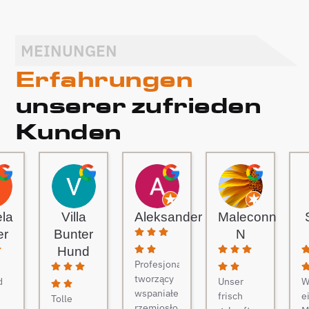
MEINUNGEN
Erfahrungen
unserer zufrieden
Kunden
ela
Villa
Aleksander
Maleconn
er
Bunter
N
Hund
Profesjonaliści
tworzący
d
Unser
W
wspaniałe
frisch
e
Tolle
rzemiosło.