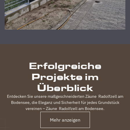
wurde zu
unserer
absoluten
Zufriedenheit
durchgeführt,
inkl.
elektrischem
Einfahrtstor
und 2
Gartentüren,
Erfolgreiche
waren
120m
Projekte im
Zaun in 3
Tagen
Überblick
fertig.
Obwohl
Entdecken Sie unsere maßgeschneiderten Zäune
Radolfzell am
unser
Bodensee
, die Eleganz und Sicherheit für jedes Grundstück
Grundstück
vereinen – Zäune
Radolfzell am Bodensee
.
nicht ganz
Mehr anzeigen
einfach
war