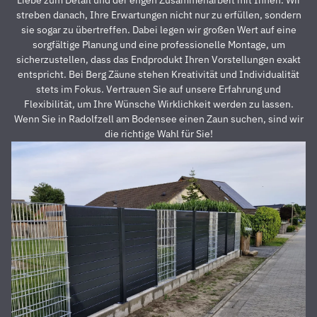
schweigen
d
streben danach, Ihre Erwartungen nicht nur zu erfüllen, sondern
davon,
A
sie sogar zu übertreffen. Dabei legen wir großen Wert auf eine
dass der
z
sorgfältige Planung und eine professionelle Montage, um
Preis auch
s
sicherzustellen, dass das Endprodukt Ihren Vorstellungen exakt
unschlagbar
u
entspricht. Bei Berg Zäune stehen Kreativität und Individualität
war. Die 2
z
stets im Fokus. Vertrauen Sie auf unsere Erfahrung und
Männer,
u
Flexibilität, um Ihre Wünsche Wirklichkeit werden zu lassen.
die vor
Z
Wenn Sie in Radolfzell am Bodensee einen Zaun suchen, sind wir
Ort waren
a
die richtige Wahl für Sie!
und den
D
Zaun
E
aufgestellt
is
haben,
u
waren
s
super
r
nett,
z
fleißig,
V
zuverlässig
D
und
d
pünktlich.
h
Alles
S