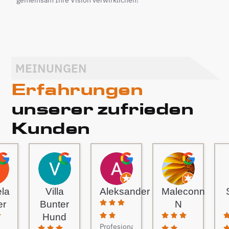
MEINUNGEN
Erfahrungen
unserer zufrieden
Kunden
ela
Villa
Aleksander
Maleconn
er
Bunter
N
Hund
Profesjonaliści