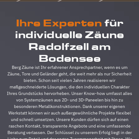
Zauns,
u
verlief
F
alles
b
Ihre Experten
für
absolut
u
reibungslos.
z
individuelle Zäune
Alle
A
Fragen
z
Radolfzell am
wurden
V
im
g
Bodensee
Vorfeld
A
schnell
d
Berg Zäune ist Ihr erfahrener Ansprechpartner, wenn es um
beantwortet,
A
Zäune, Tore und Geländer geht, die weit mehr als nur Sicherheit
auf
s
bieten. Schon seit vielen Jahren realisieren wir
Sonderwünsche
s
maßgeschneiderte Lösungen, die den individuellen Charakter
wurde
A
Ihres Grundstücks hervorheben. Unser Know-how umfasst alles
eingegangen
h
von Systemzäunen aus 2D- und 3D-Paneelen bis hin zu
und
s
besonderen Metallkonstruktionen. Dank unserer eigenen
Verständigungsprob
e
Werkstatt können wir auch außergewöhnliche Projekte flexibel
gab es
v
und schnell umsetzen. Unsere Kunden dürfen sich auf einen
auch
g
raschen Kontakt, transparente Angebote und eine umfassende
keine,
u
Beratung verlassen. Der Schlüssel zu unserem Erfolg liegt in der
ganz zu
m
Liebe zum Detail und der engen Zusammenarbeit mit Ihnen. Wir