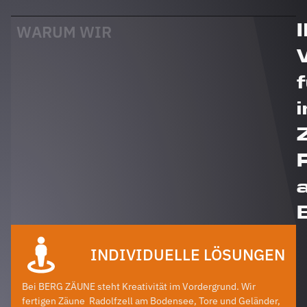
auch
dafür!
WARUM WIR
i
INDIVIDUELLE LÖSUNGEN
Bei BERG ZÄUNE steht Kreativität im Vordergrund. Wir
fertigen Zäune
Radolfzell am Bodensee
, Tore und Geländer,