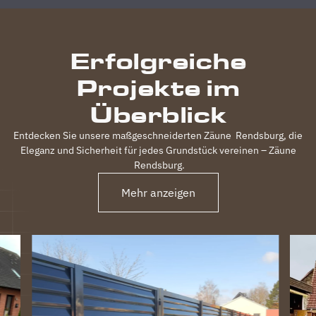
durchgeführt,
inkl.
elektrischem
Erfolgreiche
Einfahrtstor
und 2
Projekte im
Gartentüren,
waren
Überblick
120m
Zaun in 3
Entdecken Sie unsere maßgeschneiderten Zäune
Rendsburg
, die
Tagen
Eleganz und Sicherheit für jedes Grundstück vereinen – Zäune
fertig.
Rendsburg
.
Obwohl
unser
Mehr anzeigen
Grundstück
nicht ganz
einfach
war
(Gefälle,
Bachlauf)
ist der
Zaun