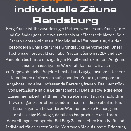
reibungslos.
z
individuelle Zäune
Alle
A
Fragen
z
Rendsburg
wurden
V
im
g
Berg Zäune ist Ihr zuverlässiger Partner, wenn es um Zäune, Tore
Vorfeld
A
und Geländer geht, die weit mehr als nur Sicherheit bieten. Seit
schnell
d
Jahren richten wir uns auf individuelle Lösungen aus, die den
beantwortet,
A
besonderen Charakter Ihres Grundstücks hervorheben. Unser
auf
s
Fachwissen erstreckt sich über Systemzäune mit 2D- und 3D-
Sonderwünsche
s
Paneelen bis hin zu einzigartigen Metallkonstruktionen. Aufgrund
wurde
A
unserer hauseigenen Werkstatt können wir auch
eingegangen
h
außergewöhnliche Projekte flexibel und zügig umsetzen. Unsere
und
s
Kund:innen dürfen sich auf schnellen Kontakt, transparente
Verständigungsprob
e
Angebote und eine umfassende Beratung freuen. Das Herzstück
gab es
v
von Berg Zäune ist die Leidenschaft für Details sowie die enge
auch
g
Zusammenarbeit mit Ihnen. Wir streben nicht nur danach, Ihre
keine,
u
Erwartungen zu erfüllen, sondern möchten diese übertreffen.
ganz zu
m
Dabei legen wir besonderen Wert auf präzise Planung und
schweigen
d
erstklassige Montage, damit das Endprodukt exakt Ihren
davon,
A
Vorstellungen entspricht. Bei Berg Zäune stehen Kreativität und
dass der
z
Individualität an erster Stelle. Vertrauen Sie auf unsere Erfahrung