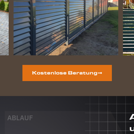
perfekt
geworden
und die
Hunde
lieben
ihre
gewonnene
Freiheit.
Auf der
vorderen
Grundstücksseite
ist auch
Kostenlose Beratung
noch ein
neuer
Zaun
geplant.
Dieser
Auftrag
wird auf
ABLAUF
jeden Fall
auch an