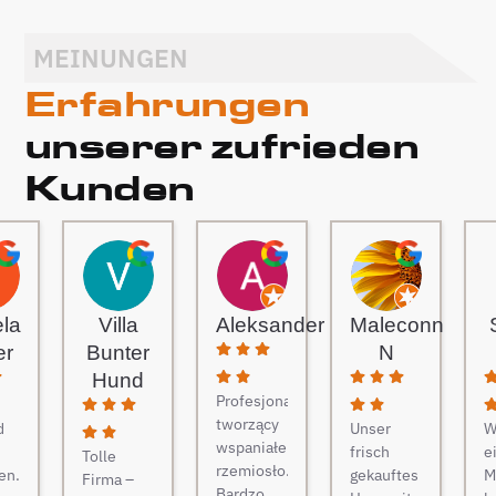
MEINUNGEN
Erfahrungen
unserer zufrieden
Kunden
ela
Villa
Aleksander
Maleconn
er
Bunter
N
Hund
Profesjonaliści
tworzący
d
Unser
W
wspaniałe
frisch
e
Tolle
rzemiosło.
en.
gekauftes
M
Firma –
Bardzo