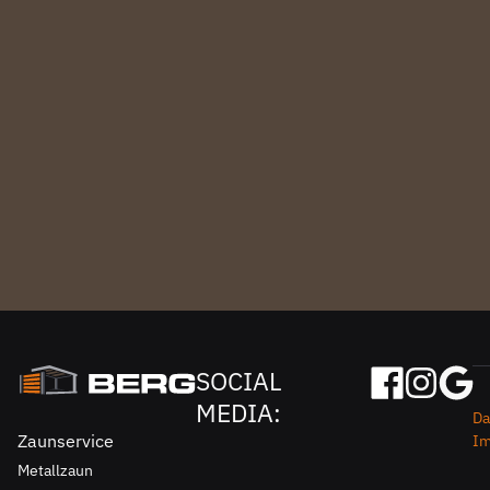
SOCIAL
MEDIA:
Da
Zaunservice
I
Metallzaun