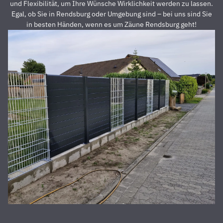
Preis auch
s
und Flexibilität, um Ihre Wünsche Wirklichkeit werden zu lassen.
unschlagbar
u
Egal, ob Sie in Rendsburg oder Umgebung sind – bei uns sind Sie
war. Die 2
z
in besten Händen, wenn es um Zäune Rendsburg geht!
Männer,
u
die vor
Z
Ort waren
a
und den
D
Zaun
E
aufgestellt
is
haben,
u
waren
s
super
r
nett,
z
fleißig,
V
zuverlässig
D
und
d
pünktlich.
h
Alles
S
wurde zu
unserer
absoluten
Zufriedenheit