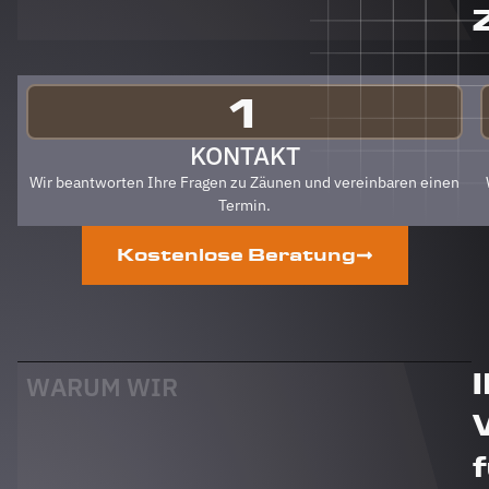
Berg
Zäune
gehen.
Klare
Empfehlung
1
von uns!
PS Nach
KONTAKT
Fertigstellung,
Wir beantworten Ihre Fragen zu Zäunen und vereinbaren einen
gab es
Termin.
zum Dank
und
Kostenlose Beratung
Abschied
sogar
noch ein
Paket mit
leckerem
Honig.
WARUM WIR
Danke
auch
dafür!