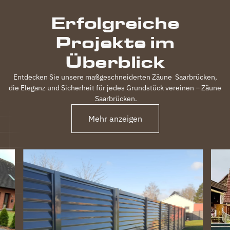
inkl.
Erfolgreiche
elektrischem
Einfahrtstor
Projekte im
und 2
Gartentüren,
Überblick
waren
120m
Entdecken Sie unsere maßgeschneiderten Zäune
Saarbrücken
,
Zaun in 3
die Eleganz und Sicherheit für jedes Grundstück vereinen – Zäune
Tagen
Saarbrücken
.
fertig.
Obwohl
Mehr anzeigen
unser
Grundstück
nicht ganz
einfach
war
(Gefälle,
Bachlauf)
ist der
Zaun
perfekt