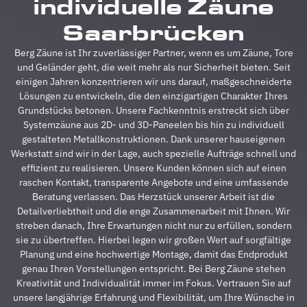
individuelle Zäune
Alle
A
Fragen
z
Saarbrücken
wurden
V
im
g
Berg Zäune ist Ihr zuverlässiger Partner, wenn es um Zäune, Tore
Vorfeld
A
und Geländer geht, die weit mehr als nur Sicherheit bieten. Seit
schnell
d
einigen Jahren konzentrieren wir uns darauf, maßgeschneiderte
beantwortet,
A
Lösungen zu entwickeln, die den einzigartigen Charakter Ihres
auf
s
Grundstücks betonen. Unsere Fachkenntnis erstreckt sich über
Sonderwünsche
s
Systemzäune aus 2D- und 3D-Paneelen bis hin zu individuell
wurde
A
gestalteten Metallkonstruktionen. Dank unserer hauseigenen
eingegangen
h
Werkstatt sind wir in der Lage, auch spezielle Aufträge schnell und
und
s
effizient zu realisieren. Unsere Kunden können sich auf einen
Verständigungsprob
e
raschen Kontakt, transparente Angebote und eine umfassende
gab es
v
Beratung verlassen. Das Herzstück unserer Arbeit ist die
auch
g
Detailverliebtheit und die enge Zusammenarbeit mit Ihnen. Wir
keine,
u
streben danach, Ihre Erwartungen nicht nur zu erfüllen, sondern
ganz zu
m
sie zu übertreffen. Hierbei legen wir großen Wert auf sorgfältige
schweigen
d
Planung und eine hochwertige Montage, damit das Endprodukt
davon,
A
genau Ihren Vorstellungen entspricht. Bei Berg Zäune stehen
dass der
z
Kreativität und Individualität immer im Fokus. Vertrauen Sie auf
Preis auch
s
unsere langjährige Erfahrung und Flexibilität, um Ihre Wünsche in