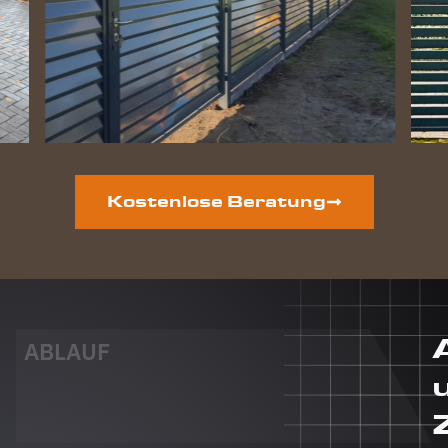
geworden
und die
Hunde
lieben
ihre
gewonnene
Freiheit.
Auf der
vorderen
Grundstücksseite
Kostenlose Beratung
ist auch
noch ein
neuer
Zaun
geplant.
Dieser
Auftrag
ABLAUF
wird auf
jeden Fall
auch an
Berg