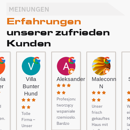
MEINUNGEN
Erfahrungen
unserer zufrieden
Kunden
ela
Villa
Aleksander
Maleconn
er
Bunter
N
Hund
Profesjonaliści
tworzący
d
Unser
W
wspaniałe
frisch
e
Tolle
rzemiosło.
en.
gekauftes
M
Firma –
Bardzo
Haus mit
l
Unser
gościnni