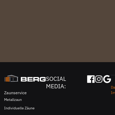
SOCIAL
MEDIA:
Da
Zaunservice
I
Metallzaun
Individuelle Zäune