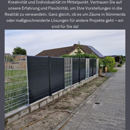
davon,
A
Kreativität und Individualität im Mittelpunkt. Vertrauen Sie auf
dass der
z
unsere Erfahrung und Flexibilität, um Ihre Vorstellungen in die
Preis auch
s
Realität zu verwandeln. Ganz gleich, ob es um Zäune in Sömmerda
unschlagbar
u
oder maßgeschneiderte Lösungen für andere Projekte geht – wir
war. Die 2
z
sind für Sie da!
Männer,
u
die vor
Z
Ort waren
a
und den
D
Zaun
E
aufgestellt
is
haben,
u
waren
s
super
r
nett,
z
fleißig,
V
zuverlässig
D
und
d
pünktlich.
h
Alles
S
wurde zu
unserer