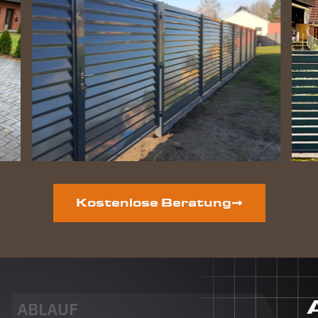
ist der
Zaun
perfekt
geworden
und die
Hunde
lieben
ihre
gewonnene
Freiheit.
Auf der
vorderen
Grundstücksseite
ist auch
Kostenlose Beratung
noch ein
neuer
Zaun
geplant.
Dieser
Auftrag
wird auf
ABLAUF