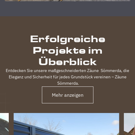
absoluten
Zufriedenheit
durchgeführt,
inkl.
elektrischem
Erfolgreiche
Einfahrtstor
und 2
Projekte im
Gartentüren,
waren
Überblick
120m
Zaun in 3
Entdecken Sie unsere maßgeschneiderten Zäune
Sömmerda
, die
Tagen
Eleganz und Sicherheit für jedes Grundstück vereinen – Zäune
fertig.
Sömmerda
.
Obwohl
unser
Mehr anzeigen
Grundstück
nicht ganz
einfach
war
(Gefälle,
Bachlauf)