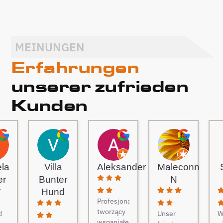
MEINUNGEN
Erfahrungen
unserer zufrieden
Kunden
ela
Villa
Aleksander
Maleconn
er
Bunter
N
Hund
Profesjonaliści
tworzący
d
Unser
W
wspaniałe