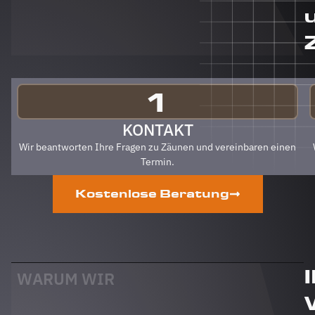
jeden Fall
auch an
Berg
Zäune
gehen.
Klare
Empfehlung
1
von uns!
PS Nach
KONTAKT
Fertigstellung,
Wir beantworten Ihre Fragen zu Zäunen und vereinbaren einen
gab es
Termin.
zum Dank
und
Kostenlose Beratung
Abschied
sogar
noch ein
Paket mit
leckerem
Honig.
WARUM WIR
Danke
auch
dafür!