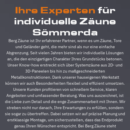
alles
b
Ihre Experten
für
absolut
u
reibungslos.
z
individuelle Zäune
Alle
A
Fragen
z
Sömmerda
wurden
V
im
g
Berg Zäune ist Ihr erfahrener Partner, wenn es um Zäune, Tore
Vorfeld
A
und Geländer geht, die mehr sind als nur eine einfache
schnell
d
Abgrenzung. Seit vielen Jahren bieten wir individuelle Lösungen
beantwortet,
A
an, die den einzigartigen Charakter Ihres Grundstücks betonen.
auf
s
Unser Know-how erstreckt sich über Systemzäune aus 2D- und
Sonderwünsche
s
3D-Paneelen bis hin zu maßgeschneiderten
wurde
A
Metallkonstruktionen. Dank unserer hauseigenen Werkstatt
eingegangen
h
können wir auch Besonderheiten flexibel und effizient umsetzen.
und
s
Unsere Kunden profitieren von schnellem Service, klaren
Verständigungsprob
e
Angeboten und umfassender Beratung. Was uns auszeichnet, ist
gab es
v
die Liebe zum Detail und die enge Zusammenarbeit mit Ihnen. Wir
auch
g
streben nicht nur danach, Ihre Erwartungen zu erfüllen, sondern
keine,
u
sie sogar zu übertreffen. Dabei setzen wir auf präzise Planung und
ganz zu
m
erstklassige Montage, um sicherzustellen, dass das Endprodukt
schweigen
d
genau Ihren Wünschen entspricht. Bei Berg Zäune steht