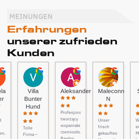
MEINUNGEN
Erfahrungen
unserer zufrieden
Kunden
ela
Villa
Aleksander
Maleconn
er
Bunter
N
Hund
Profesjonaliści
tworzący
d
Unser
W
wspaniałe
frisch
e
Tolle
rzemiosło.
en.
gekauftes
M
Firma –
Bardzo