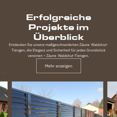
durchgeführt,
inkl.
Erfolgreiche
elektrischem
Einfahrtstor
Projekte im
und 2
Gartentüren,
Überblick
waren
120m
Entdecken Sie unsere maßgeschneiderten Zäune
Waldshut-
Zaun in 3
Tiengen
, die Eleganz und Sicherheit für jedes Grundstück
Tagen
vereinen – Zäune
Waldshut-Tiengen
.
fertig.
Obwohl
Mehr anzeigen
unser
Grundstück
nicht ganz
einfach
war
(Gefälle,
Bachlauf)
ist der
Zaun