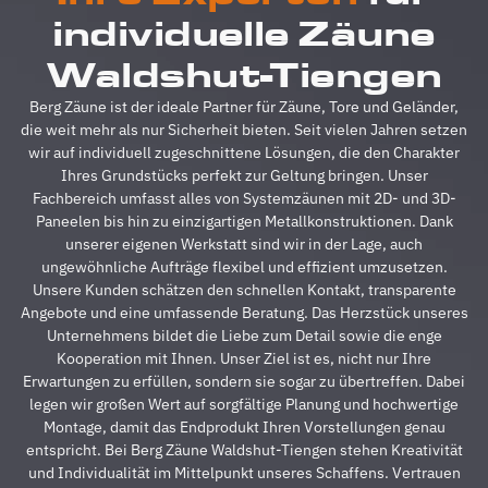
reibungslos.
z
individuelle Zäune
Alle
A
Fragen
z
Waldshut-Tiengen
wurden
V
im
g
Berg Zäune ist der ideale Partner für Zäune, Tore und Geländer,
Vorfeld
A
die weit mehr als nur Sicherheit bieten. Seit vielen Jahren setzen
schnell
d
wir auf individuell zugeschnittene Lösungen, die den Charakter
beantwortet,
A
Ihres Grundstücks perfekt zur Geltung bringen. Unser
auf
s
Fachbereich umfasst alles von Systemzäunen mit 2D- und 3D-
Sonderwünsche
s
Paneelen bis hin zu einzigartigen Metallkonstruktionen. Dank
wurde
A
unserer eigenen Werkstatt sind wir in der Lage, auch
eingegangen
h
ungewöhnliche Aufträge flexibel und effizient umzusetzen.
und
s
Unsere Kunden schätzen den schnellen Kontakt, transparente
Verständigungsprob
e
Angebote und eine umfassende Beratung. Das Herzstück unseres
gab es
v
Unternehmens bildet die Liebe zum Detail sowie die enge
auch
g
Kooperation mit Ihnen. Unser Ziel ist es, nicht nur Ihre
keine,
u
Erwartungen zu erfüllen, sondern sie sogar zu übertreffen. Dabei
ganz zu
m
legen wir großen Wert auf sorgfältige Planung und hochwertige
schweigen
d
Montage, damit das Endprodukt Ihren Vorstellungen genau
davon,
A
entspricht. Bei Berg Zäune Waldshut-Tiengen stehen Kreativität
dass der
z
und Individualität im Mittelpunkt unseres Schaffens. Vertrauen