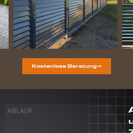
perfekt
geworden
und die
Hunde
lieben
ihre
gewonnene
Freiheit.
Auf der
vorderen
Grundstücksseite
Kostenlose Beratung
ist auch
noch ein
neuer
Zaun
geplant.
Dieser
Auftrag
ABLAUF
wird auf
jeden Fall
auch an