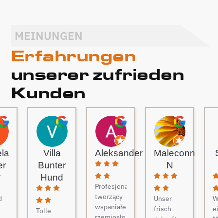
MEINUNGEN
Erfahrungen
unserer zufrieden
Kunden
ela
Villa
Aleksander
Maleconn
er
Bunter
N
Hund
Profesjonaliści
tworzący
d
Unser
W
wspaniałe
frisch
e
Tolle
rzemiosło.