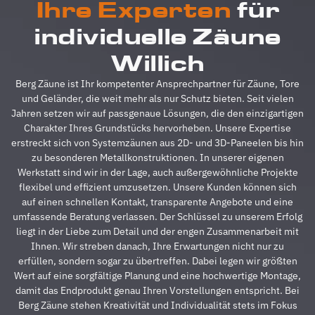
Ihre Experten
für
absolut
u
reibungslos.
z
individuelle Zäune
Alle
A
Fragen
z
Willich
wurden
V
im
g
Berg Zäune ist Ihr kompetenter Ansprechpartner für Zäune, Tore
Vorfeld
A
und Geländer, die weit mehr als nur Schutz bieten. Seit vielen
schnell
d
Jahren setzen wir auf passgenaue Lösungen, die den einzigartigen
beantwortet,
A
Charakter Ihres Grundstücks hervorheben. Unsere Expertise
auf
s
erstreckt sich von Systemzäunen aus 2D- und 3D-Paneelen bis hin
Sonderwünsche
s
zu besonderen Metallkonstruktionen. In unserer eigenen
wurde
A
Werkstatt sind wir in der Lage, auch außergewöhnliche Projekte
eingegangen
h
flexibel und effizient umzusetzen. Unsere Kunden können sich
und
s
auf einen schnellen Kontakt, transparente Angebote und eine
Verständigungsprob
e
umfassende Beratung verlassen. Der Schlüssel zu unserem Erfolg
gab es
v
liegt in der Liebe zum Detail und der engen Zusammenarbeit mit
auch
g
Ihnen. Wir streben danach, Ihre Erwartungen nicht nur zu
keine,
u
erfüllen, sondern sogar zu übertreffen. Dabei legen wir größten
ganz zu
m
Wert auf eine sorgfältige Planung und eine hochwertige Montage,
schweigen
d
damit das Endprodukt genau Ihren Vorstellungen entspricht. Bei
davon,
A
Berg Zäune stehen Kreativität und Individualität stets im Fokus