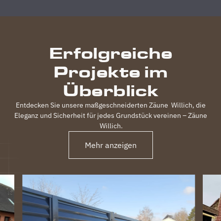
Zufriedenheit
durchgeführt,
inkl.
elektrischem
Erfolgreiche
Einfahrtstor
und 2
Projekte im
Gartentüren,
waren
Überblick
120m
Zaun in 3
Entdecken Sie unsere maßgeschneiderten Zäune
Willich
, die
Tagen
Eleganz und Sicherheit für jedes Grundstück vereinen – Zäune
fertig.
Willich
.
Obwohl
unser
Mehr anzeigen
Grundstück
nicht ganz
einfach
war
(Gefälle,
Bachlauf)
ist der