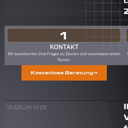
auch an
Berg
Zäune
gehen.
Klare
Empfehlung
1
von uns!
PS Nach
KONTAKT
Fertigstellung,
Wir beantworten Ihre Fragen zu Zäunen und vereinbaren einen
gab es
Termin.
zum Dank
und
Kostenlose Beratung
Abschied
sogar
noch ein
Paket mit
leckerem
Honig.
WARUM WIR
Danke
auch
dafür!