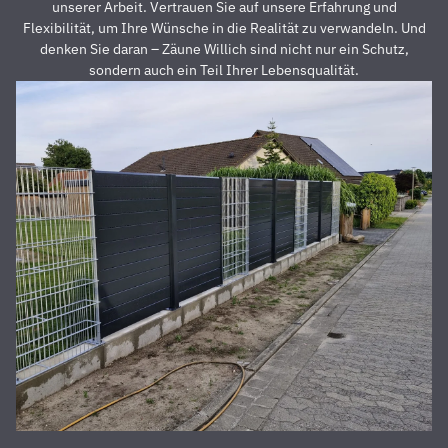
dass der
z
unserer Arbeit. Vertrauen Sie auf unsere Erfahrung und
Preis auch
s
Flexibilität, um Ihre Wünsche in die Realität zu verwandeln. Und
unschlagbar
u
denken Sie daran – Zäune Willich sind nicht nur ein Schutz,
war. Die 2
z
sondern auch ein Teil Ihrer Lebensqualität.
Männer,
u
die vor
Z
Ort waren
a
und den
D
Zaun
E
aufgestellt
is
haben,
u
waren
s
super
r
nett,
z
fleißig,
V
zuverlässig
D
und
d
pünktlich.
h
Alles
S
wurde zu
unserer
absoluten