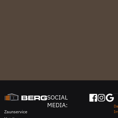
SOCIAL
MEDIA:
Da
Zaunservice
I