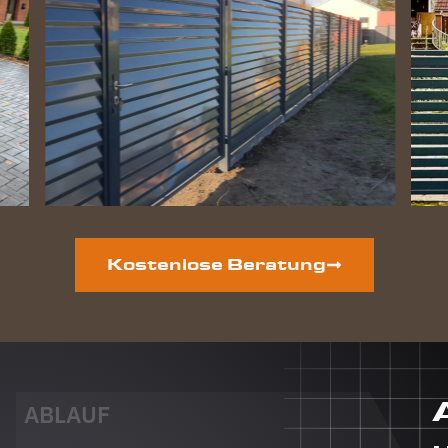
Zaun
perfekt
geworden
und die
Hunde
lieben
ihre
gewonnene
Freiheit.
Auf der
vorderen
Grundstücksseite
ist auch
Kostenlose Beratung
noch ein
neuer
Zaun
geplant.
Dieser
Auftrag
wird auf
ABLAUF
jeden Fall